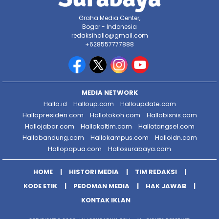
Graha Media Center,
Bogor - Indonesia
redaksihallo@gmail.com
+628557777888
MEDIA NETWORK
Hallo.id
Halloup.com
Halloupdate.com
Hallopresiden.com
Hallotokoh.com
Hallobisnis.com
Hallojabar.com
Hallokaltim.com
Hallotangsel.com
Hallobandung.com
Hallokampus.com
Halloidn.com
Hallopapua.com
Hallosurabaya.com
HOME
HISTORI MEDIA
TIM REDAKSI
KODE ETIK
PEDOMAN MEDIA
HAK JAWAB
KONTAK IKLAN