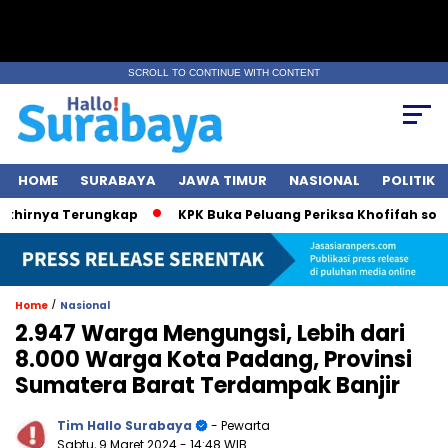
SCROLL TO CONTINUE WITH CONTENT
HOME
SURABAYA
JAWA TIMUR
NASIONAL
POLITIK
rnya Terungkap
KPK Buka Peluang Periksa Khofifah soal Dan
/
Home
Nasional
2.947 Warga Mengungsi, Lebih dari
8.000 Warga Kota Padang, Provinsi
Sumatera Barat Terdampak Banjir
Tim Hallo Surabaya
- Pewarta
Sabtu, 9 Maret 2024
- 14:48 WIB