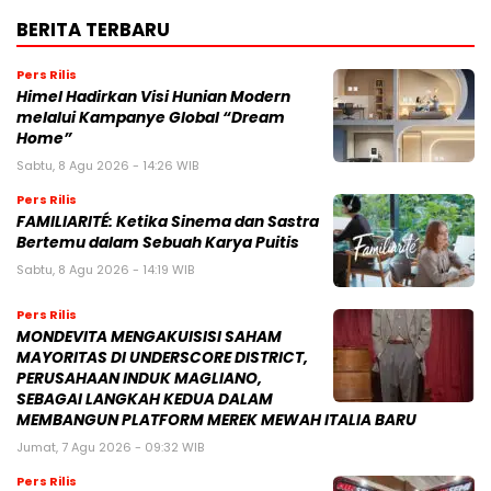
BERITA TERBARU
Pers Rilis
Himel Hadirkan Visi Hunian Modern
melalui Kampanye Global “Dream
Home”
Sabtu, 8 Agu 2026 - 14:26 WIB
Pers Rilis
FAMILIARITÉ: Ketika Sinema dan Sastra
Bertemu dalam Sebuah Karya Puitis
Sabtu, 8 Agu 2026 - 14:19 WIB
Pers Rilis
MONDEVITA MENGAKUISISI SAHAM
MAYORITAS DI UNDERSCORE DISTRICT,
PERUSAHAAN INDUK MAGLIANO,
SEBAGAI LANGKAH KEDUA DALAM
MEMBANGUN PLATFORM MEREK MEWAH ITALIA BARU
Jumat, 7 Agu 2026 - 09:32 WIB
Pers Rilis