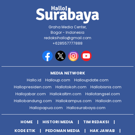
Graha Media Center,
Bogor - Indonesia
redaksihallo@gmail.com
+628557777888
MEDIA NETWORK
Hallo.id
Halloup.com
Halloupdate.com
Hallopresiden.com
Hallotokoh.com
Hallobisnis.com
Hallojabar.com
Hallokaltim.com
Hallotangsel.com
Hallobandung.com
Hallokampus.com
Halloidn.com
Hallopapua.com
Hallosurabaya.com
HOME
HISTORI MEDIA
TIM REDAKSI
KODE ETIK
PEDOMAN MEDIA
HAK JAWAB