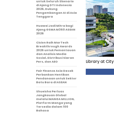
untuk Seluruh Skenario
di Ajang DTI Indonesia
2026, Dukung
Pengembangan AI di Asia
Tenggara
Huawei Jadi Mitra bagi
Ajang GSMA M360 ASEAN
2026
Cision Raih MarTech
Breakthrough Awards
2026 untuk Pemantauan
dan Analisis Media
Sosial, Distribusi Siaran
Library at Ci
Pers, dan AEO
Fair Finance Asia Desak
Perbankan Hentikan
Pendanaan untuk Sektor
Batu Bara di ASEAN
Shueisha Perluas
Jangkauan Global
melalui MANGA MILLION,
Platform Manga yang
Tersedia dalam 100
Bahasa