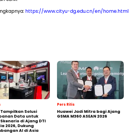
engkapnya:
https://www.cityu-dg.edu.cn/en/home.html
s
Pers Rilis
 Tampilkan Solusi
Huawei Jadi Mitra bagi Ajang
panan Data untuk
GSMA M360 ASEAN 2026
 Skenario di Ajang DTI
ia 2026, Dukung
angan AI di Asia