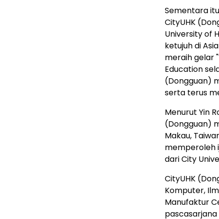
Sementara itu
CityUHK (Don
University of
ketujuh di Asi
meraih gelar "
Education sel
(Dongguan) m
serta terus me
Menurut Yin 
(Dongguan) m
Makau, Taiwan
memperoleh ij
dari City Univ
CityUHK (Dong
Komputer, Ilmu
Manufaktur Ce
pascasarjana 