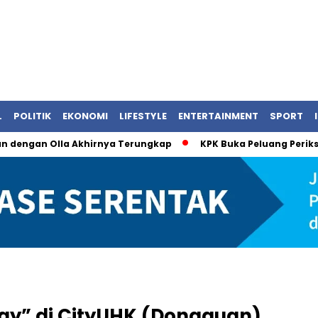
L
POLITIK
EKONOMI
LIFESTYLE
ENTERTAINMENT
SPORT
an dengan Olla Akhirnya Terungkap
KPK Buka Peluang Periks
ay” di CityUHK (Dongguan)