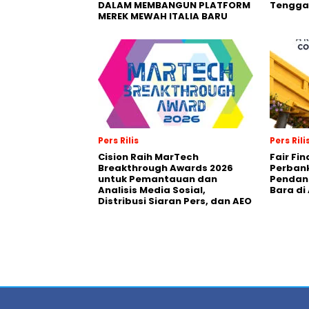
DALAM MEMBANGUN PLATFORM
Tengga
MEREK MEWAH ITALIA BARU
Pers Rilis
Pers Rili
Cision Raih MarTech
Fair Fi
Breakthrough Awards 2026
Perban
untuk Pemantauan dan
Pendana
Analisis Media Sosial,
Bara di
Distribusi Siaran Pers, dan AEO