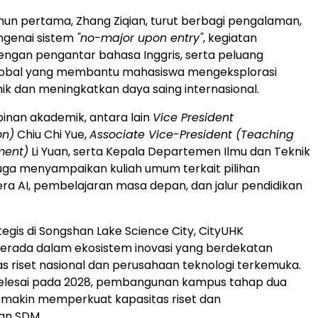
un pertama, Zhang Ziqian, turut berbagi pengalaman,
genai sistem
"no-major upon entry"
, kegiatan
engan pengantar bahasa Inggris, serta peluang
lobal yang membantu mahasiswa mengeksplorasi
k dan meningkatkan daya saing internasional.
inan akademik, antara lain
Vice President
on)
Chiu Chi Yue,
Associate Vice-President (Teaching
ment)
Li Yuan, serta Kepala Departemen Ilmu dan Teknik
, juga menyampaikan kuliah umum terkait pilihan
 era AI, pembelajaran masa depan, dan jalur pendidikan
tegis di Songshan Lake Science City, CityUHK
erada dalam ekosistem inovasi yang berdekatan
tas riset nasional dan perusahaan teknologi terkemuka.
selesai pada 2028, pembangunan kampus tahap dua
emakin memperkuat kapasitas riset dan
n SDM.