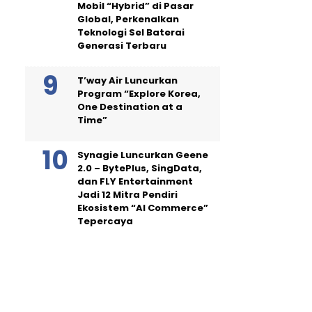
Mobil “Hybrid” di Pasar
Global, Perkenalkan
Teknologi Sel Baterai
Generasi Terbaru
T’way Air Luncurkan
Program “Explore Korea,
One Destination at a
Time”
Synagie Luncurkan Geene
2.0 – BytePlus, SingData,
dan FLY Entertainment
Jadi 12 Mitra Pendiri
Ekosistem “AI Commerce”
Tepercaya