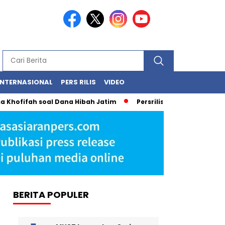
INTERNASIONAL
PERS RILIS
VIDEO
a Khofifah soal Dana Hibah Jatim
Persrilis.com Siap Publik
BERITA POPULER