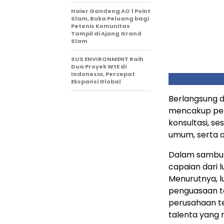
Haier Gandeng AO 1 Point
Slam, Buka Peluang bagi
Petenis Komunitas
Tampil di Ajang Grand
Slam
SUS ENVIRONMENT Raih
Dua Proyek WtE di
Indonesia, Percepat
Ekspansi Global
Berlangsung d
mencakup pen
konsultasi, s
umum, serta ak
Dalam sambu
capaian dari 
Menurutnya, l
penguasaan te
perusahaan t
talenta yang