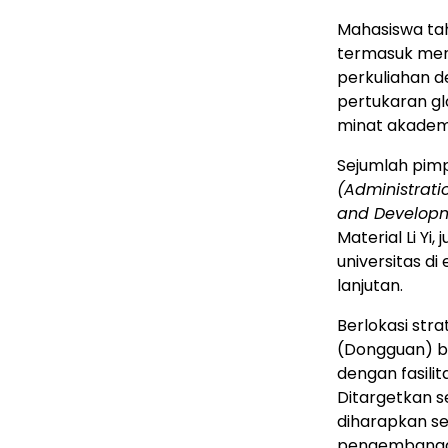
Mahasiswa tah
termasuk men
perkuliahan d
pertukaran g
minat akademi
Sejumlah pimp
(Administrati
and Develop
Material Li Yi
universitas di
lanjutan.
Berlokasi stra
(Dongguan) b
dengan fasili
Ditargetkan 
diharapkan s
pengembanga