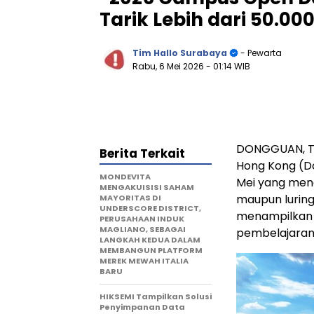
Tarik Lebih dari 50.00
Tim Hallo Surabaya
- Pewarta
Rabu, 6 Mei 2026
- 01:14 WIB
DONGGUAN, Tio
Berita Terkait
Hong Kong (D
MONDEVITA
Mei yang mena
MENGAKUISISI SAHAM
maupun luring.
MAYORITAS DI
UNDERSCORE DISTRICT,
menampilkan k
PERUSAHAAN INDUK
MAGLIANO, SEBAGAI
pembelajaran
LANGKAH KEDUA DALAM
MEMBANGUN PLATFORM
MEREK MEWAH ITALIA
BARU
HIKSEMI Tampilkan Solusi
Penyimpanan Data