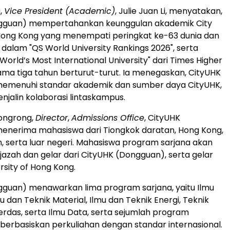
,
Vice President (Academic)
, Julie Juan Li, menyatakan,
gguan) mempertahankan keunggulan akademik City
 Hong Kong yang menempati peringkat ke-63 dunia dan
a dalam "QS World University Rankings 2026", serta
World’s Most International University" dari Times Higher
ama tiga tahun berturut-turut. Ia menegaskan, CityUHK
emenuhi standar akademik dan sumber daya CityUHK,
njalin kolaborasi lintaskampus.
Rongrong,
Director
,
Admissions Office
, CityUHK
enerima mahasiswa dari Tiongkok daratan, Hong Kong,
, serta luar negeri. Mahasiswa program sarjana akan
azah dan gelar dari CityUHK (Dongguan), serta gelar
ersity of Hong Kong.
guan) menawarkan lima program sarjana, yaitu Ilmu
 dan Teknik Material, Ilmu dan Teknik Energi, Teknik
rdas, serta Ilmu Data, serta sejumlah program
berbasiskan perkuliahan dengan standar internasional.