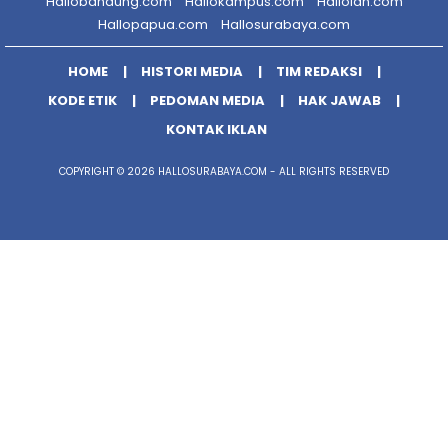
Hallobandung.com
Hallokampus.com
Halloidn.com
Hallopapua.com
Hallosurabaya.com
HOME
HISTORI MEDIA
TIM REDAKSI
KODE ETIK
PEDOMAN MEDIA
HAK JAWAB
KONTAK IKLAN
COPYRIGHT © 2026 HALLOSURABAYA.COM - ALL RIGHTS RESERVED