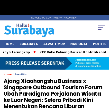
SCROLL TO CONTINUE WITH CONTENT
HOME
SURABAYA
JAWA TIMUR
NASIONAL
POLITIK
a Terungkap
KPK Buka Peluang Periksa Khofifah soal Dana H
/
Home
Pers Rilis
Ajang Xiaohongshu Business x
Singapore Outbound Tourism Forum
Ubah Paradigma Perjalanan Wisata
ke Luar Negeri: Selera Pribadi Kini
Menentukan Rencana Liburan