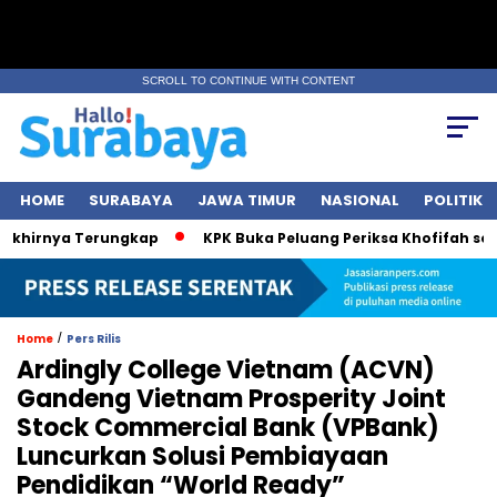
SCROLL TO CONTINUE WITH CONTENT
HOME
SURABAYA
JAWA TIMUR
NASIONAL
POLITIK
irnya Terungkap
KPK Buka Peluang Periksa Khofifah soal Da
/
Home
Pers Rilis
Ardingly College Vietnam (ACVN)
Gandeng Vietnam Prosperity Joint
Stock Commercial Bank (VPBank)
Luncurkan Solusi Pembiayaan
Pendidikan “World Ready”