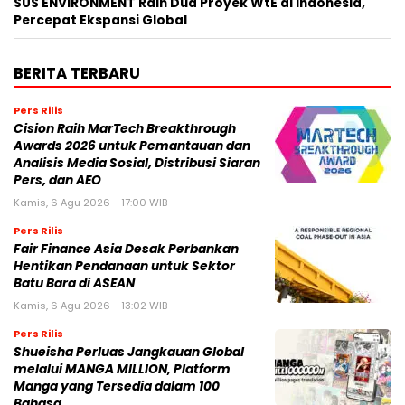
SUS ENVIRONMENT Raih Dua Proyek WtE di Indonesia,
Percepat Ekspansi Global
BERITA TERBARU
Pers Rilis
Cision Raih MarTech Breakthrough
Awards 2026 untuk Pemantauan dan
Analisis Media Sosial, Distribusi Siaran
Pers, dan AEO
Kamis, 6 Agu 2026 - 17:00 WIB
Pers Rilis
Fair Finance Asia Desak Perbankan
Hentikan Pendanaan untuk Sektor
Batu Bara di ASEAN
Kamis, 6 Agu 2026 - 13:02 WIB
Pers Rilis
Shueisha Perluas Jangkauan Global
melalui MANGA MILLION, Platform
Manga yang Tersedia dalam 100
Bahasa