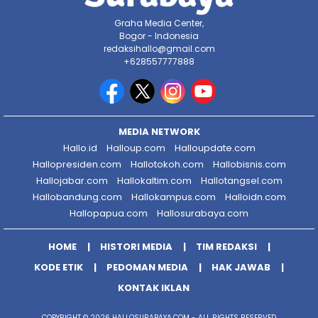
Graha Media Center,
Bogor - Indonesia
redaksihallo@gmail.com
+628557777888
MEDIA NETWORK
Hallo.id
Halloup.com
Halloupdate.com
Hallopresiden.com
Hallotokoh.com
Hallobisnis.com
Hallojabar.com
Hallokaltim.com
Hallotangsel.com
Hallobandung.com
Hallokampus.com
Halloidn.com
Hallopapua.com
Hallosurabaya.com
HOME
HISTORI MEDIA
TIM REDAKSI
KODE ETIK
PEDOMAN MEDIA
HAK JAWAB
KONTAK IKLAN
COPYRIGHT © 2026 HALLOSURABAYA.COM - ALL RIGHTS RESERVED