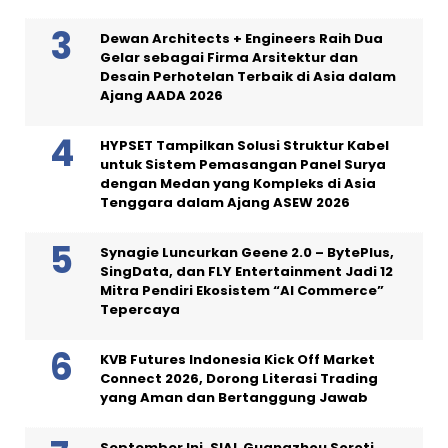
Dewan Architects + Engineers Raih Dua
Gelar sebagai Firma Arsitektur dan
Desain Perhotelan Terbaik di Asia dalam
Ajang AADA 2026
HYPSET Tampilkan Solusi Struktur Kabel
untuk Sistem Pemasangan Panel Surya
dengan Medan yang Kompleks di Asia
Tenggara dalam Ajang ASEW 2026
Synagie Luncurkan Geene 2.0 – BytePlus,
SingData, dan FLY Entertainment Jadi 12
Mitra Pendiri Ekosistem “AI Commerce”
Tepercaya
KVB Futures Indonesia Kick Off Market
Connect 2026, Dorong Literasi Trading
yang Aman dan Bertanggung Jawab
September Ini, SIAL Guangzhou Soroti