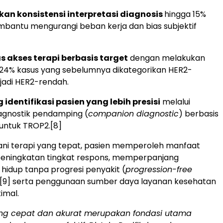
an konsistensi interpretasi diagnosis
hingga 15%
antu mengurangi beban kerja dan bias subjektif
 akses terapi berbasis target
dengan melakukan
si 24% kasus yang sebelumnya dikategorikan HER2-
jadi HER2-rendah.
dentifikasi pasien yang lebih presisi
melalui
iagnostik pendamping (
companion diagnostic
) berbasis
untuk TROP2.
[8]
ani terapi yang tepat, pasien memperoleh manfaat
i peningkatan tingkat respons, memperpanjang
hidup tanpa progresi penyakit (
progression-free
[9]
serta penggunaan sumber daya layanan kesehatan
imal.
ang cepat dan akurat merupakan fondasi utama