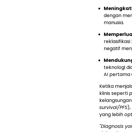
Meningkatk
dengan memb
manusia.
Memperluas
reklasifika
negatif men
Mendukung i
teknologi d
AI pertama 
Ketika menjal
klinis sepert
kelangsungan 
survival/PFS
),
yang lebih opt
"Diagnosis y