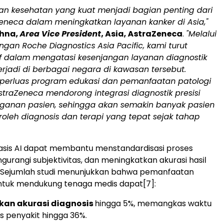
nan kesehatan yang kuat menjadi bagian penting dari
eneca dalam meningkatkan layanan kanker di Asia,"
shna,
Area Vice President
, Asia, AstraZeneca
.
"Melalui
ngan Roche Diagnostics Asia Pacific, kami turut
if dalam mengatasi kesenjangan layanan diagnostik
rjadi di berbagai negara di kawasan tersebut.
erluas program edukasi dan pemanfaatan patologi
AstraZeneca mendorong integrasi diagnostik presisi
anan pasien, sehingga akan semakin banyak pasien
leh diagnosis dan terapi yang tepat sejak tahap
asis AI dapat membantu menstandardisasi proses
gurangi subjektivitas, dan meningkatkan akurasi hasil
 Sejumlah studi menunjukkan bahwa pemanfaatan
untuk mendukung tenaga medis dapat
[7]
:
an akurasi diagnosis
hingga 5%, memangkas waktu
us penyakit hingga 36%.