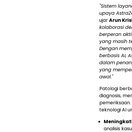
"Sistem laya
upaya AstraZ
ujar
Arun Kri
kolaborasi de
berperan akt
yang masih te
Dengan memp
berbasis AI, 
dalam penang
yang mempero
awal."
Patologi berb
diagnosis, men
pemeriksaan.
teknologi AI 
Meningkatk
analisis kas