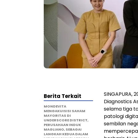
SINGAPURA
,
2
Berita Terkait
Diagnostics 
MONDEVITA
selama tiga 
MENGAKUISISI SAHAM
patologi digit
MAYORITAS DI
UNDERSCORE DISTRICT,
sembilan negar
PERUSAHAAN INDUK
MAGLIANO, SEBAGAI
mempercepat a
LANGKAH KEDUA DALAM