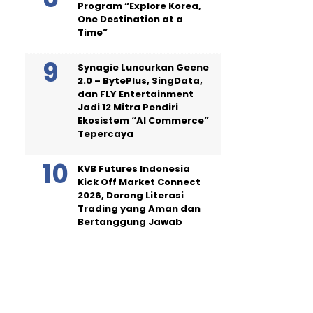
Program “Explore Korea,
One Destination at a
Time”
Synagie Luncurkan Geene
2.0 – BytePlus, SingData,
dan FLY Entertainment
Jadi 12 Mitra Pendiri
Ekosistem “AI Commerce”
Tepercaya
KVB Futures Indonesia
Kick Off Market Connect
2026, Dorong Literasi
Trading yang Aman dan
Bertanggung Jawab