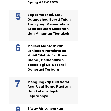
Ajang ASEW 2026
September Ini, SIAL
Guangzhou Soroti Tujuh
Tren yang Menentukan
Arah Industri Makanan
dan Minuman Tiongkok
Molicel Manfaatkan
Lonjakan Permintaan
Mobil “Hybrid” di Pasar
Global, Perkenalkan
Teknologi Sel Baterai
Generasi Terbaru
Mengungkap Dua Versi
Asal Usul Nama Pacitan
dan Rekam Jejak
Sejarahnya
T’way Air Luncurkan