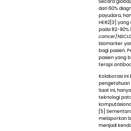
Secara global
dari 60% diag
payudara, ham
HER2
[3]
yang 
pada 82-90% k
cancer
/NSCL
biomarker yan
bagi pasien. P
pasien yang b
terapi
antibo
Kolaborasi i
pengetahuan d
Saat ini, ha
teknologi pat
komputasional 
[5]
Sementara i
melaporkan b
menjadi kenda