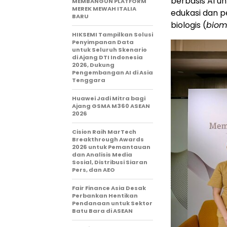
berbasis AI u
MEMBANGUN PLATFORM
MEREK MEWAH ITALIA
edukasi dan p
BARU
biologis (
biom
HIKSEMI Tampilkan Solusi
Penyimpanan Data
untuk Seluruh Skenario
di Ajang DTI Indonesia
2026, Dukung
Pengembangan AI di Asia
Tenggara
Huawei Jadi Mitra bagi
Ajang GSMA M360 ASEAN
2026
Cision Raih MarTech
Breakthrough Awards
2026 untuk Pemantauan
dan Analisis Media
Sosial, Distribusi Siaran
Pers, dan AEO
Fair Finance Asia Desak
Perbankan Hentikan
Pendanaan untuk Sektor
Batu Bara di ASEAN