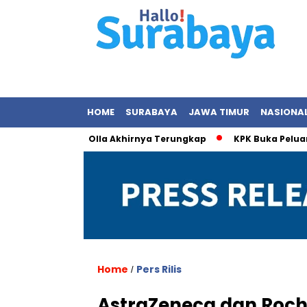
HOME
SURABAYA
JAWA TIMUR
NASIONA
gan dengan Olla Akhirnya Terungkap
KPK Buka Peluang Perik
Home
Pers Rilis
/
AstraZeneca dan Roche