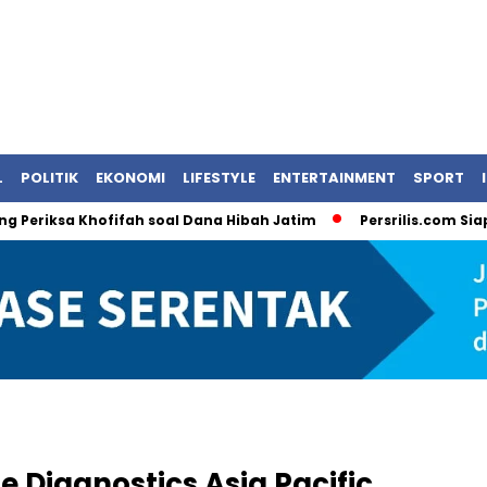
L
POLITIK
EKONOMI
LIFESTYLE
ENTERTAINMENT
SPORT
sa Khofifah soal Dana Hibah Jatim
Persrilis.com Siap Publik
 Diagnostics Asia Pacific