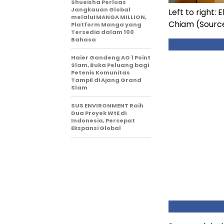
Shueisha Perluas
Jangkauan Global
Left to right:
melalui MANGA MILLION,
Chiam (Sourc
Platform Manga yang
Tersedia dalam 100
Bahasa
Haier Gandeng AO 1 Point
Slam, Buka Peluang bagi
Petenis Komunitas
Tampil di Ajang Grand
Slam
SUS ENVIRONMENT Raih
Dua Proyek WtE di
Indonesia, Percepat
Ekspansi Global