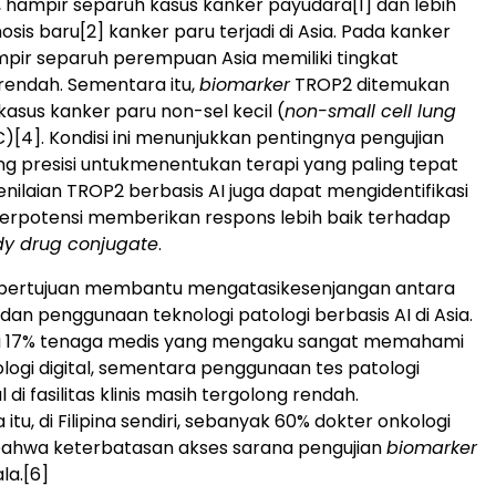
, hampir separuh kasus kanker payudara
[1]
dan lebih
nosis baru
[2]
kanker paru terjadi di Asia. Pada kanker
pir separuh perempuan Asia memiliki tingkat
rendah. Sementara itu,
biomarker
TROP2 ditemukan
asus kanker paru non-sel kecil (
non-small cell lung
C)
[4]
. Kondisi ini menunjukkan pentingnya pengujian
g presisi untukmenentukan terapi yang paling tepat
enilaian TROP2 berbasis AI juga dapat mengidentifikasi
erpotensi memberikan respons lebih baik terhadap
dy drug conjugate
.
ni bertujuan membantu mengatasikesenjangan antara
an penggunaan teknologi patologi berbasis AI di Asia.
nya 17% tenaga medis yang mengaku sangat memahami
ologi digital, sementara penggunaan tes patologi
di fasilitas klinis masih tergolong rendah.
tu, di Filipina sendiri, sebanyak 60% dokter onkologi
ahwa keterbatasan akses sarana pengujian
biomarker
la.
[6]