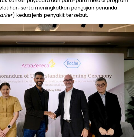
ntuk kanker payudara dan paru-paru melalui program
elatihan, serta meningkatkan pengujian penanda
arker
) kedua jenis penyakit tersebut.