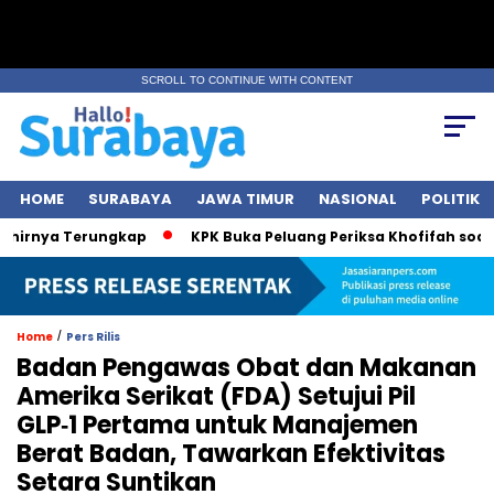
SCROLL TO CONTINUE WITH CONTENT
HOME
SURABAYA
JAWA TIMUR
NASIONAL
POLITIK
rnya Terungkap
KPK Buka Peluang Periksa Khofifah soal Dan
/
Home
Pers Rilis
Badan Pengawas Obat dan Makanan
Amerika Serikat (FDA) Setujui Pil
GLP‑1 Pertama untuk Manajemen
Berat Badan, Tawarkan Efektivitas
Setara Suntikan