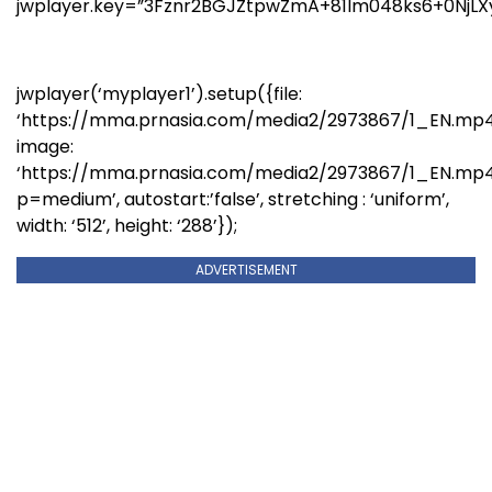
jwplayer.key=”3Fznr2BGJZtpwZmA+81lm048ks6+0NjLX
jwplayer(‘myplayer1’).setup({file:
‘https://mma.prnasia.com/media2/2973867/1_EN.mp4
image:
‘https://mma.prnasia.com/media2/2973867/1_EN.mp
p=medium’, autostart:’false’, stretching : ‘uniform’,
width: ‘512’, height: ‘288’});
ADVERTISEMENT