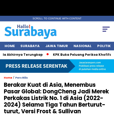
SCROLL TO CONTINUE WITH CONTENT
HOME
SURABAYA
JAWA TIMUR
NASIONAL
POLITIK
a Akhirnya Terungkap
KPK Buka Peluang Periksa Khofifah so
/
Home
Pers Rilis
Berakar Kuat di Asia, Menembus
Pasar Global: DongCheng Jadi Merek
Perkakas Listrik No. 1 di Asia (2022-
2024) Selama Tiga Tahun Berturut-
turut, Versi Frost & Sullivan