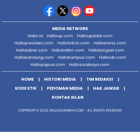
MEDIA NETWORK
Hallo.id
Halloup.com
Halloupdate.com
Hallopresiden.com
Hallotokoh.com
Hallobisnis.com
Hallojabar.com
Hallokaltim.com
Hallotangsel.com
Hallobandung.com
Hallokampus.com
Halloidn.com
Hallopapua.com
Hallosurabaya.com
HOME
HISTORI MEDIA
TIM REDAKSI
KODE ETIK
PEDOMAN MEDIA
HAK JAWAB
KONTAK IKLAN
COPYRIGHT © 2026 HALLOSURABAYA.COM - ALL RIGHTS RESERVED