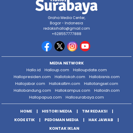
Graha Media Center,
Bogor - Indonesia
redaksihallo@gmail.com
+628557777888
MEDIA NETWORK
Hallo.id
Halloup.com
Halloupdate.com
Hallopresiden.com
Hallotokoh.com
Hallobisnis.com
Hallojabar.com
Hallokaltim.com
Hallotangsel.com
Hallobandung.com
Hallokampus.com
Halloidn.com
Hallopapua.com
Hallosurabaya.com
HOME
HISTORI MEDIA
TIM REDAKSI
KODE ETIK
PEDOMAN MEDIA
HAK JAWAB
KONTAK IKLAN