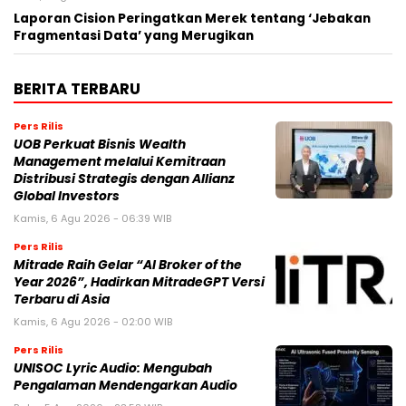
Laporan Cision Peringatkan Merek tentang ‘Jebakan
Fragmentasi Data’ yang Merugikan
BERITA TERBARU
Pers Rilis
UOB Perkuat Bisnis Wealth
Management melalui Kemitraan
Distribusi Strategis dengan Allianz
Global Investors
Kamis, 6 Agu 2026 - 06:39 WIB
Pers Rilis
Mitrade Raih Gelar “AI Broker of the
Year 2026”, Hadirkan MitradeGPT Versi
Terbaru di Asia
Kamis, 6 Agu 2026 - 02:00 WIB
Pers Rilis
UNISOC Lyric Audio: Mengubah
Pengalaman Mendengarkan Audio