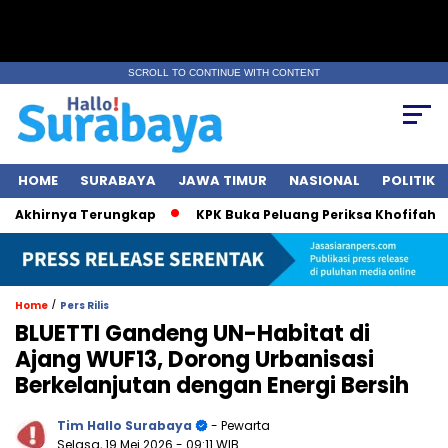
SCROLL TO CONTINUE WITH CONTENT
HOME
SURABAYA
JAWA TIMUR
NASIONAL
POLITIK
khirnya Terungkap
KPK Buka Peluang Periksa Khofifah soal 
/
Home
Pers Rilis
BLUETTI Gandeng UN-Habitat di
Ajang WUF13, Dorong Urbanisasi
Berkelanjutan dengan Energi Bersih
Tim Hallo Surabaya
- Pewarta
Selasa, 19 Mei 2026
- 09:11 WIB