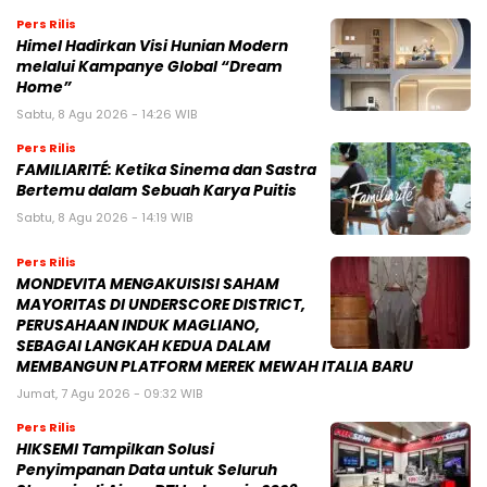
Pers Rilis
Himel Hadirkan Visi Hunian Modern
melalui Kampanye Global “Dream
Home”
Sabtu, 8 Agu 2026 - 14:26 WIB
Pers Rilis
FAMILIARITÉ: Ketika Sinema dan Sastra
Bertemu dalam Sebuah Karya Puitis
Sabtu, 8 Agu 2026 - 14:19 WIB
Pers Rilis
MONDEVITA MENGAKUISISI SAHAM
MAYORITAS DI UNDERSCORE DISTRICT,
PERUSAHAAN INDUK MAGLIANO,
SEBAGAI LANGKAH KEDUA DALAM
MEMBANGUN PLATFORM MEREK MEWAH ITALIA BARU
Jumat, 7 Agu 2026 - 09:32 WIB
Pers Rilis
HIKSEMI Tampilkan Solusi
Penyimpanan Data untuk Seluruh