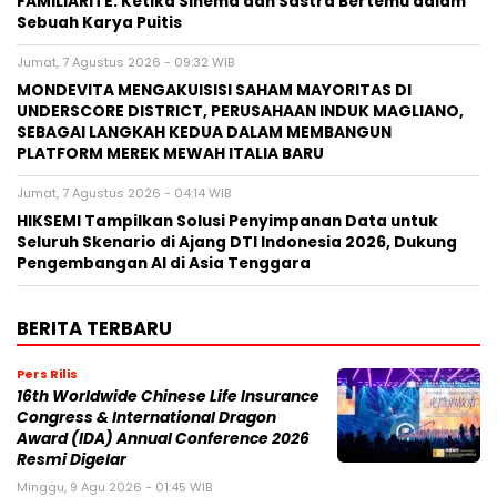
FAMILIARITÉ: Ketika Sinema dan Sastra Bertemu dalam
Sebuah Karya Puitis
Jumat, 7 Agustus 2026 - 09:32 WIB
MONDEVITA MENGAKUISISI SAHAM MAYORITAS DI
UNDERSCORE DISTRICT, PERUSAHAAN INDUK MAGLIANO,
SEBAGAI LANGKAH KEDUA DALAM MEMBANGUN
PLATFORM MEREK MEWAH ITALIA BARU
Jumat, 7 Agustus 2026 - 04:14 WIB
HIKSEMI Tampilkan Solusi Penyimpanan Data untuk
Seluruh Skenario di Ajang DTI Indonesia 2026, Dukung
Pengembangan AI di Asia Tenggara
BERITA TERBARU
Pers Rilis
16th Worldwide Chinese Life Insurance
Congress & International Dragon
Award (IDA) Annual Conference 2026
Resmi Digelar
Minggu, 9 Agu 2026 - 01:45 WIB