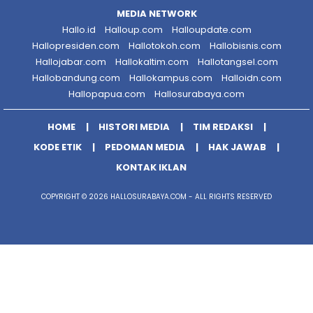
MEDIA NETWORK
Hallo.id
Halloup.com
Halloupdate.com
Hallopresiden.com
Hallotokoh.com
Hallobisnis.com
Hallojabar.com
Hallokaltim.com
Hallotangsel.com
Hallobandung.com
Hallokampus.com
Halloidn.com
Hallopapua.com
Hallosurabaya.com
HOME
HISTORI MEDIA
TIM REDAKSI
KODE ETIK
PEDOMAN MEDIA
HAK JAWAB
KONTAK IKLAN
COPYRIGHT © 2026 HALLOSURABAYA.COM - ALL RIGHTS RESERVED