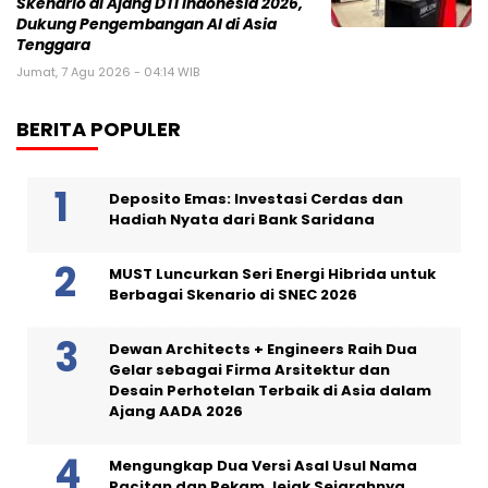
Skenario di Ajang DTI Indonesia 2026,
Dukung Pengembangan AI di Asia
Tenggara
Jumat, 7 Agu 2026 - 04:14 WIB
BERITA POPULER
Deposito Emas: Investasi Cerdas dan
Hadiah Nyata dari Bank Saridana
MUST Luncurkan Seri Energi Hibrida untuk
Berbagai Skenario di SNEC 2026
Dewan Architects + Engineers Raih Dua
Gelar sebagai Firma Arsitektur dan
Desain Perhotelan Terbaik di Asia dalam
Ajang AADA 2026
Mengungkap Dua Versi Asal Usul Nama
Pacitan dan Rekam Jejak Sejarahnya