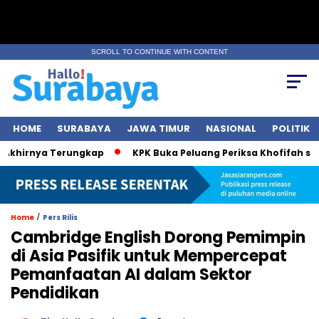
SCROLL TO CONTINUE WITH CONTENT
HOME
SURABAYA
JAWA TIMUR
NASIONAL
POLITIK
rnya Terungkap
KPK Buka Peluang Periksa Khofifah soal Dan
/
Home
Pers Rilis
Cambridge English Dorong Pemimpin
di Asia Pasifik untuk Mempercepat
Pemanfaatan AI dalam Sektor
Pendidikan