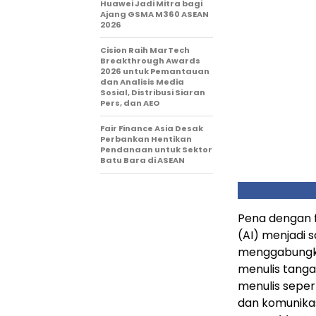
Huawei Jadi Mitra bagi
Ajang GSMA M360 ASEAN
2026
Cision Raih MarTech
Breakthrough Awards
2026 untuk Pemantauan
dan Analisis Media
Sosial, Distribusi Siaran
Pers, dan AEO
Fair Finance Asia Desak
Perbankan Hentikan
Pendanaan untuk Sektor
Batu Bara di ASEAN
Pena dengan 
(AI) menjadi 
menggabungk
menulis tang
menulis seper
dan komunikas