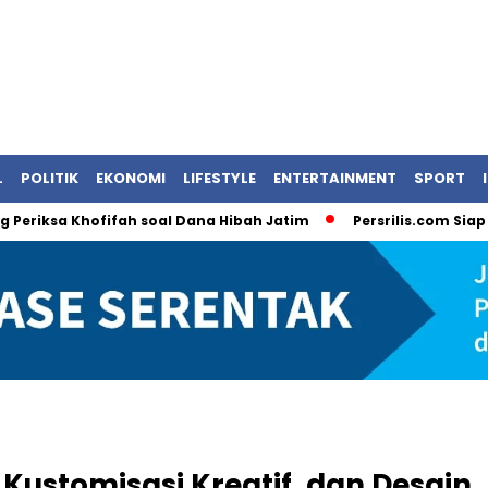
L
POLITIK
EKONOMI
LIFESTYLE
ENTERTAINMENT
SPORT
 Khofifah soal Dana Hibah Jatim
Persrilis.com Siap Publikas
, Kustomisasi Kreatif, dan Desain