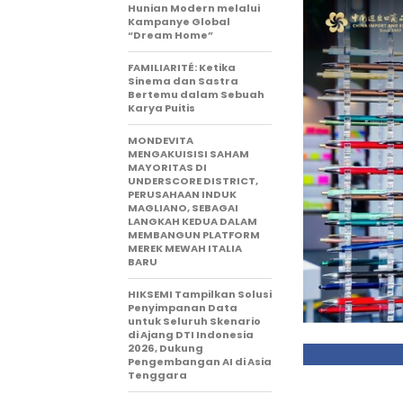
Hunian Modern melalui
Kampanye Global
“Dream Home”
FAMILIARITÉ: Ketika
Sinema dan Sastra
Bertemu dalam Sebuah
Karya Puitis
MONDEVITA
MENGAKUISISI SAHAM
MAYORITAS DI
UNDERSCORE DISTRICT,
PERUSAHAAN INDUK
MAGLIANO, SEBAGAI
LANGKAH KEDUA DALAM
MEMBANGUN PLATFORM
MEREK MEWAH ITALIA
BARU
HIKSEMI Tampilkan Solusi
Penyimpanan Data
untuk Seluruh Skenario
di Ajang DTI Indonesia
2026, Dukung
Pengembangan AI di Asia
Tenggara