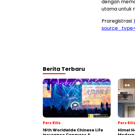
dengan meman
utama untuk m
Praregistrasi:
source_type
Berita Terbaru
Pers Rilis
Pers Rili
16th Worldwide Chinese Life
Himel H
Insurance Congress &
Modern