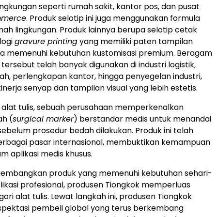
ingkungan seperti rumah sakit, kantor pos, dan pusat
mmerce
. Produk selotip ini juga menggunakan formula
mah lingkungan. Produk lainnya berupa selotip cetak
logi
gravure printing
yang memiliki paten tampilan
erta memenuhi kebutuhan kustomisasi premium. Beragam
 tersebut telah banyak digunakan di industri logistik,
h, perlengkapan kantor, hingga penyegelan industri,
erja senyap dan tampilan visual yang lebih estetis.
 alat tulis, sebuah perusahaan memperkenalkan
h (
surgical marker
) berstandar medis untuk menandai
sebelum prosedur bedah dilakukan. Produk ini telah
berbagai pasar internasional, membuktikan kemampuan
m aplikasi medis khusus.
embangkan produk yang memenuhi kebutuhan sehari-
plikasi profesional, produsen Tiongkok memperluas
ri alat tulis. Lewat langkah ini, produsen Tiongkok
pektasi pembeli global yang terus berkembang