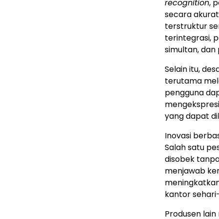
recognition
, 
secara akura
terstruktur s
terintegrasi,
simultan, dan
Selain itu, de
terutama mela
pengguna dap
mengekspresika
yang dapat di
Inovasi berbas
Salah satu p
disobek tanpa
menjawab ken
meningkatkan
kantor sehari-
Produsen lain