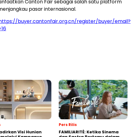
faatkan Canton Fair sebagai salah satu platform
enjangkau pasar internasional.
https://buyer.cantonfair.org.cn/register/buyer/email?
=16
s
Pers Rilis
adirkan Visi Hunian
FAMILIARITÉ: Ketika Sinema
 melalui Kampanye
dan Sastra Bertemu dalam