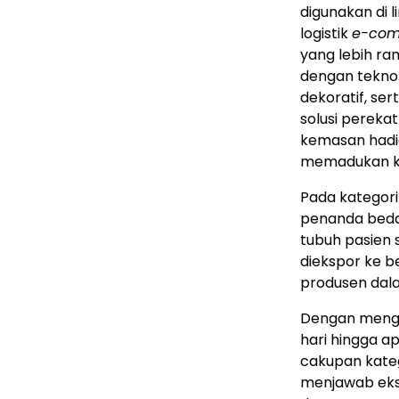
digunakan di l
logistik
e-co
yang lebih ra
dengan tekno
dekoratif, s
solusi perekat
kemasan hadia
memadukan kin
Pada kategori
penanda beda
tubuh pasien 
diekspor ke 
produsen dala
Dengan meng
hari hingga a
cakupan katego
menjawab eks