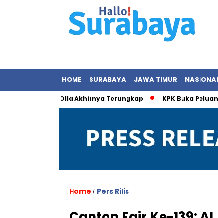
HOME
SURABAYA
JAWA TIMUR
NASIONA
 dengan Olla Akhirnya Terungkap
KPK Buka Peluang Periksa
Home
Pers Rilis
/
Canton Fair Ke-139: AI