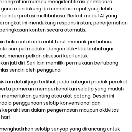
perangkat ini mampu mengidentifikasi pembicara
t guna mendukung dokumentasi rapat yang lebih
erta interpretasi multibahasa. Berkat model AI yang
 perangkat ini mendukung respons instan, penerjemahan
 peringkasan konten secara otomatis.
sain buku catatan kreatif turut menarik perhatian,
lui sampul modular dengan titik-titik timbul agar
at menempelkan aksesori kecil untuk
n jati diri. Seri lain memiliki permukaan berlubang
hias sendiri oleh pengguna.
iskan detail juga terlihat pada kategori produk perekat.
eserta pameran memperkenalkan selotip yang mudah
 memerlukan gunting atau alat potong. Desain ini
dala penggunaan selotip konvensional dan
 kepraktisan dalam pengemasan maupun aktivitas
hari.
 menghadirkan selotip senyap yang dirancang untuk