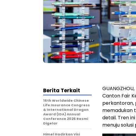
GUANGZHOU, T
Berita Terkait
Canton Fair K
16th Worldwide Chinese
perkantoran,
Life Insurance Congress
memadukan tek
& International Dragon
Award (IDA) Annual
detail. Tren 
Conference 2026 Resmi
Digelar
menuju solusi 
Himel Hadirkan Visi