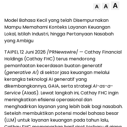
A
A
A
Model Bahasa Kecil yang telah Disempurnakan
Mampu Memahami Konteks Layanan Keuangan
Lokal, Istilah Industri, hingga Pertanyaan Nasabah
yang Ambigu
TAIPEI, 12 Juni 2026 /PRNewswire/ — Cathay Financial
Holdings (Cathay FHC) terus mendorong
pemanfaatan kecerdasan buatan generatif
(
generative AI
) di sektor jasa keuangan melalui
kerangka teknologi AI generatif yang
dikembangkannya, GAIA, serta strategi
AI-as-a-
Service
(AIaaS). Lewat langkah ini, Cathay FHC ingin
meningkatkan efisiensi operasional dan
menghadirkan layanan yang lebih baik bagi nasabah.
Setelah membuktikan potensi model bahasa besar
(LLM) untuk layanan keuangan pada tahun lalu,
Cathay FHC memaparkan hasil riset terbaru di ajang