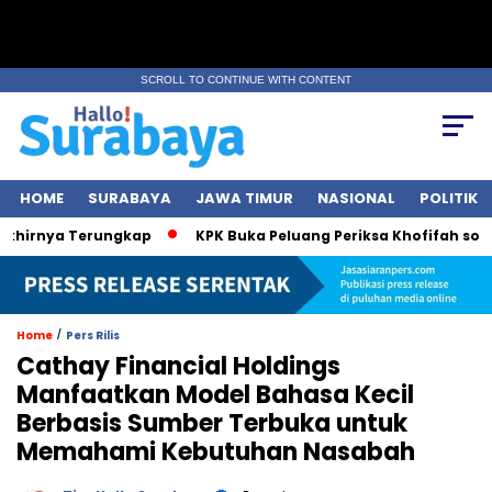
SCROLL TO CONTINUE WITH CONTENT
HOME
SURABAYA
JAWA TIMUR
NASIONAL
POLITIK
rnya Terungkap
KPK Buka Peluang Periksa Khofifah soal Dan
/
Home
Pers Rilis
Cathay Financial Holdings
Manfaatkan Model Bahasa Kecil
Berbasis Sumber Terbuka untuk
Memahami Kebutuhan Nasabah