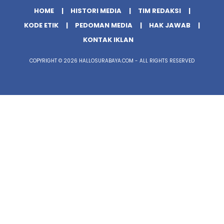
HOME
HISTORI MEDIA
TIM REDAKSI
KODE ETIK
PEDOMAN MEDIA
HAK JAWAB
KONTAK IKLAN
COPYRIGHT © 2026 HALLOSURABAYA.COM - ALL RIGHTS RESERVED