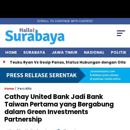
SCROLL TO CONTINUE WITH CONTENT
HOME
SURABAYA
JAWA TIMUR
NASIONAL
POLITIK
Teuku Ryan Vs Gosip Panas, Status Hubungan dengan Olla 
/
Home
Pers Rilis
Cathay United Bank Jadi Bank
Taiwan Pertama yang Bergabung
dalam Green Investments
Partnership