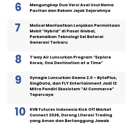
Mengungkap Dua Versi Asal Usul Nama
Pacitan dan Rekam Jejak Sejarahnya
Molicel Manfaatkan Lonjakan Permintaan
Mobil “Hybrid” di Pasar Global,
Perkenalkan Teknologi Sel Baterai
Generasi Terbaru
T’way Air Luncurkan Program “Explore
Korea, One Destination at a Time”
Synagie Luncurkan Geene 2.0 – BytePlus,
SingData, dan FLY Entertainment Jadi 12
Mitra Pendiri Ekosistem “AI Commerce”
Tepercaya
KVB Futures Indonesia Kick Off Market
Connect 2026, Dorong Literasi Trading
yang Aman dan Bertanggung Jawab