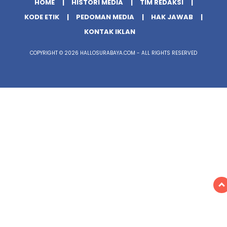
HOME
HISTORI MEDIA
TIM REDAKSI
KODE ETIK
PEDOMAN MEDIA
HAK JAWAB
KONTAK IKLAN
COPYRIGHT © 2026 HALLOSURABAYA.COM - ALL RIGHTS RESERVED