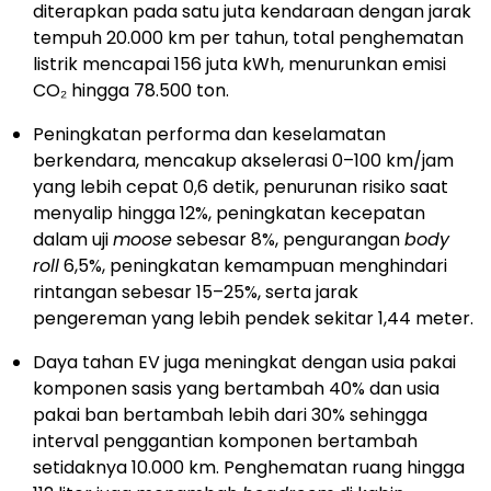
diterapkan pada satu juta kendaraan dengan jarak
tempuh 20.000 km per tahun, total penghematan
listrik mencapai 156 juta kWh, menurunkan emisi
CO₂ hingga 78.500 ton.
Peningkatan performa dan keselamatan
berkendara, mencakup akselerasi 0–100 km/jam
yang lebih cepat 0,6 detik, penurunan risiko saat
menyalip hingga 12%, peningkatan kecepatan
dalam uji
moose
sebesar 8%, pengurangan
body
roll
6,5%, peningkatan kemampuan menghindari
rintangan sebesar 15–25%, serta jarak
pengereman yang lebih pendek sekitar 1,44 meter.
Daya tahan EV juga meningkat dengan usia pakai
komponen sasis yang bertambah 40% dan usia
pakai ban bertambah lebih dari 30% sehingga
interval penggantian komponen bertambah
setidaknya 10.000 km. Penghematan ruang hingga