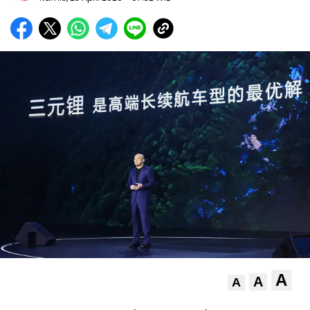
A
A
A