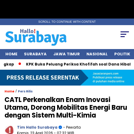
SCROLL TO CONTINUE WITH CONTENT
HOME
SURABAYA
JAWA TIMUR
NASIONAL
POLITIK
KPK Buka Peluang Periksa Khofifah soal Dana Hibah Jatim
/
Home
Pers Rilis
CATL Perkenalkan Enam Inovasi
Utama, Dorong Mobilitas Energi Baru
dengan Sistem Multi-Kimia
Tim Hallo Surabaya
- Pewarta
Kamis, 23 April 2026
- 07:32 WIB