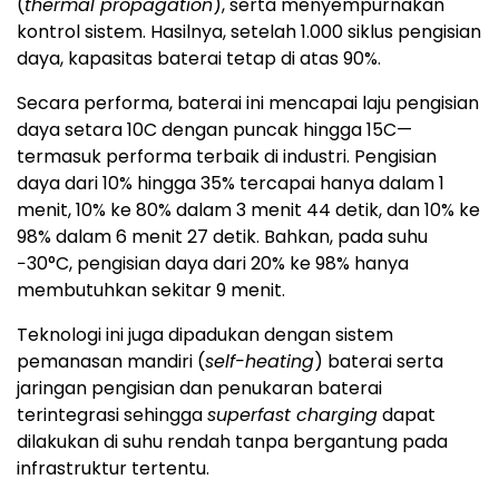
(
thermal propagation
), serta menyempurnakan
kontrol sistem. Hasilnya, setelah 1.000 siklus pengisian
daya, kapasitas baterai tetap di atas 90%.
Secara performa, baterai ini mencapai laju pengisian
daya setara 10C dengan puncak hingga 15C—
termasuk performa terbaik di industri. Pengisian
daya dari 10% hingga 35% tercapai hanya dalam 1
menit, 10% ke 80% dalam 3 menit 44 detik, dan 10% ke
98% dalam 6 menit 27 detik. Bahkan, pada suhu
−30°C, pengisian daya dari 20% ke 98% hanya
membutuhkan sekitar 9 menit.
Teknologi ini juga dipadukan dengan sistem
pemanasan mandiri (
self-heating
) baterai serta
jaringan pengisian dan penukaran baterai
terintegrasi sehingga
superfast charging
dapat
dilakukan di suhu rendah tanpa bergantung pada
infrastruktur tertentu.