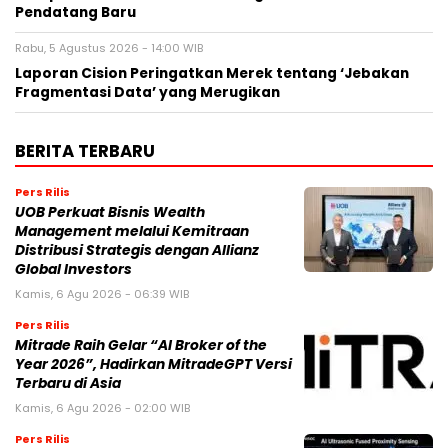
Pendatang Baru
Rabu, 5 Agustus 2026 - 14:00 WIB
Laporan Cision Peringatkan Merek tentang ‘Jebakan
Fragmentasi Data’ yang Merugikan
BERITA TERBARU
Pers Rilis
UOB Perkuat Bisnis Wealth
Management melalui Kemitraan
Distribusi Strategis dengan Allianz
Global Investors
Kamis, 6 Agu 2026 - 06:39 WIB
Pers Rilis
Mitrade Raih Gelar “AI Broker of the
Year 2026”, Hadirkan MitradeGPT Versi
Terbaru di Asia
Kamis, 6 Agu 2026 - 02:00 WIB
Pers Rilis