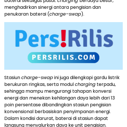
baterai sekaligus pusat
charging
berdaya besar,
menghadirkan sinergi antara pengisian dan
penukaran baterai (
charge–swap
).
Stasiun
charge–swap
ini juga dilengkapi gardu listrik
berukuran ringkas, serta modul
charging
terpadu,
sehingga mampu mengurangi tahapan konversi
energi dan menekan kehilangan daya lebih dari 13
poin persentase dibandingkan stasiun pengisian
konvensional berbasiskan penyimpanan energi.
Dalam kondisi darurat, baterai di stasiun dapat
langsung menyalurkan daya ke unit pengisian.