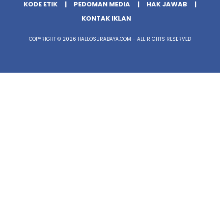
KODE ETIK
PEDOMAN MEDIA
HAK JAWAB
KONTAK IKLAN
COPYRIGHT © 2026 HALLOSURABAYA.COM - ALL RIGHTS RESERVED