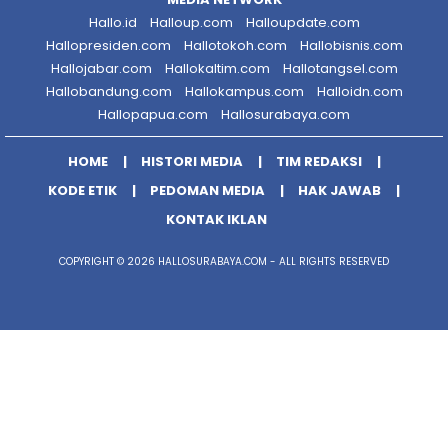
Hallo.id
Halloup.com
Halloupdate.com
Hallopresiden.com
Hallotokoh.com
Hallobisnis.com
Hallojabar.com
Hallokaltim.com
Hallotangsel.com
Hallobandung.com
Hallokampus.com
Halloidn.com
Hallopapua.com
Hallosurabaya.com
HOME
HISTORI MEDIA
TIM REDAKSI
KODE ETIK
PEDOMAN MEDIA
HAK JAWAB
KONTAK IKLAN
COPYRIGHT © 2026 HALLOSURABAYA.COM - ALL RIGHTS RESERVED