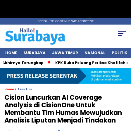
SCROLL TO CONTINUE WITH CONTENT
HOME
SURABAYA
JAWA TIMUR
NASIONAL
POLITIK
hirnya Terungkap
KPK Buka Peluang Periksa Khofifah soal D
/
Home
Pers Rilis
Cision Luncurkan AI Coverage
Analysis di CisionOne Untuk
Membantu Tim Humas Mewujudkan
Analisis Liputan Menjadi Tindakan