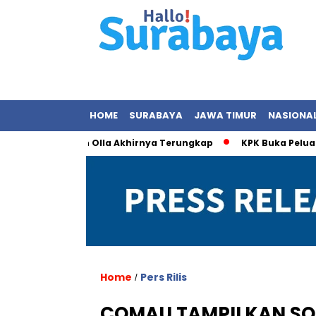
HOME
SURABAYA
JAWA TIMUR
NASIONA
an dengan Olla Akhirnya Terungkap
KPK Buka Peluang Periks
Home
Pers Rilis
/
COMAU TAMPILKAN SO