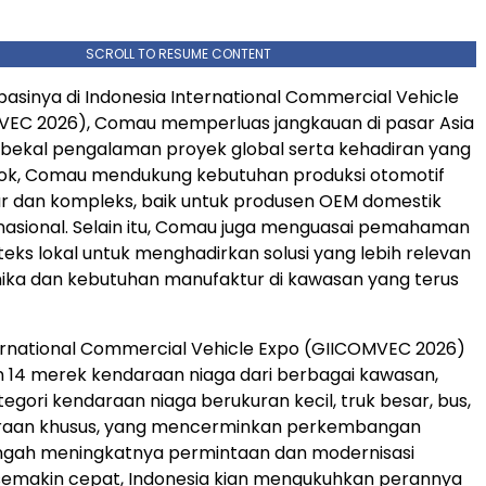
SCROLL TO RESUME CONTENT
ipasinya di Indonesia International Commercial Vehicle
VEC 2026), Comau memperluas jangkauan di pasar Asia
bekal pengalaman proyek global serta kehadiran yang
gkok, Comau mendukung kebutuhan produksi otomotif
r dan kompleks, baik untuk produsen OEM domestik
asional. Selain itu, Comau juga menguasai pemahaman
eks lokal untuk menghadirkan solusi yang lebih relevan
ika dan kebutuhan manufaktur di kawasan yang terus
ernational Commercial Vehicle Expo (GIICOMVEC 2026)
 14 merek kendaraan niaga dari berbagai kawasan,
gori kendaraan niaga berukuran kecil, truk besar, bus,
raan khusus, yang mencerminkan perkembangan
engah meningkatnya permintaan dan modernisasi
 semakin cepat, Indonesia kian mengukuhkan perannya