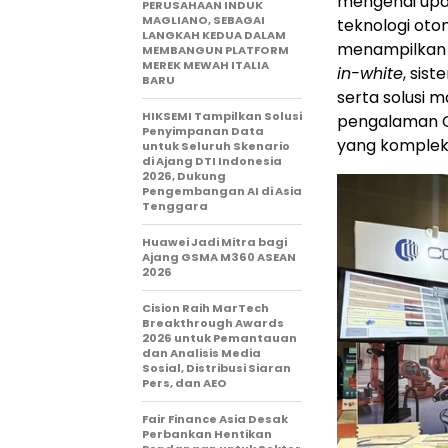
mengenai upa
PERUSAHAAN INDUK
MAGLIANO, SEBAGAI
teknologi ot
LANGKAH KEDUA DALAM
menampilkan s
MEMBANGUN PLATFORM
MEREK MEWAH ITALIA
in-white
, sis
BARU
serta solusi m
HIKSEMI Tampilkan Solusi
pengalaman C
Penyimpanan Data
yang komplek
untuk Seluruh Skenario
di Ajang DTI Indonesia
2026, Dukung
Pengembangan AI di Asia
Tenggara
Huawei Jadi Mitra bagi
Ajang GSMA M360 ASEAN
2026
Cision Raih MarTech
Breakthrough Awards
2026 untuk Pemantauan
dan Analisis Media
Sosial, Distribusi Siaran
Pers, dan AEO
Fair Finance Asia Desak
Perbankan Hentikan