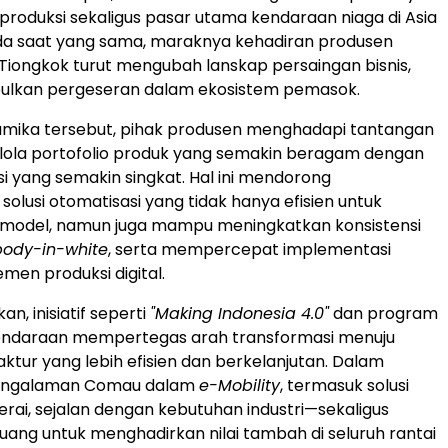
 produksi sekaligus pasar utama kendaraan niaga di Asia
da saat yang sama, maraknya kehadiran produsen
 Tiongkok turut mengubah lanskap persaingan bisnis,
ulkan pergeseran dalam ekosistem pemasok.
amika tersebut, pihak produsen menghadapi tantangan
ola portofolio produk yang semakin beragam dengan
i yang semakin singkat. Hal ini mendorong
olusi otomatisasi yang tidak hanya efisien untuk
timodel, namun juga mampu meningkatkan konsistensi
body-in-white
, serta mempercepat implementasi
men produksi digital.
kan, inisiatif seperti
"Making Indonesia 4.0"
dan program
 kendaraan mempertegas arah transformasi menuju
ktur yang lebih efisien dan berkelanjutan. Dalam
 pengalaman Comau dalam
e-Mobility
, termasuk solusi
erai, sejalan dengan kebutuhan industri—sekaligus
ng untuk menghadirkan nilai tambah di seluruh rantai