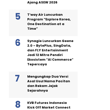
Ajang ASEW 2026
T’way Air Luncurkan
Program “Explore Korea,
One Destination at a
Time”
Synagie Luncurkan Geene
2.0 – BytePlus, SingData,
dan FLY Entertainment
Jadi 12 Mitra Pendiri
Ekosistem “AI Commerce”
Tepercaya
Mengungkap Dua Versi
Asal Usul Nama Pacitan
dan Rekam Jejak
Sejarahnya
KVB Futures Indonesia
Kick Off Market Connect