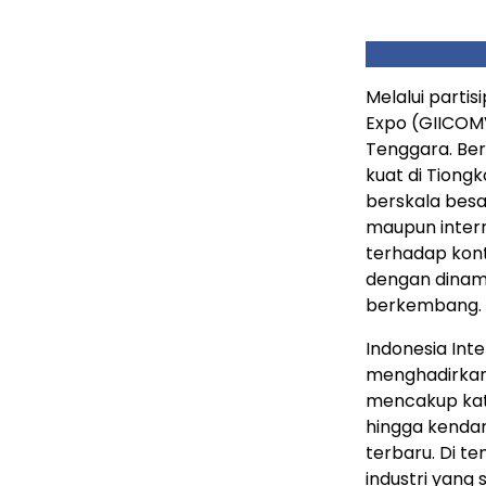
Melalui partis
Expo (GIICOM
Tenggara. Ber
kuat di Tion
berskala besa
maupun intern
terhadap kont
dengan dinam
berkembang.
Indonesia Int
menghadirkan
mencakup kate
hingga kenda
terbaru. Di t
industri yang