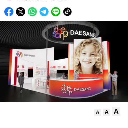
A
A
A