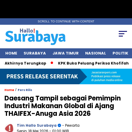
SCROLL TO CONTINUE WITH CONTENT
HOME
SURABAYA
JAWA TIMUR
NASIONAL
POLITIK
Akhirnya Terungkap
KPK Buka Peluang Periksa Khofifah soal
/
Home
Pers Rilis
Daesang Tampil sebagai Pemimpin
Industri Makanan Global di Ajang
THAIFEX-Anuga Asia 2026
Tim Hallo Surabaya
- Pewarta
Senin, 18 Mei 2026
- 01:00 WIB