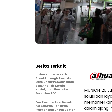
Berita Terkait
Cision Raih MarTech
Breakthrough Awards
2026 untuk Pemantauan
dan Analisis Media
Sosial, Distribusi Siaran
MUNICH
,
26 Ju
Pers, dan AEO
solusi dan lay
memamerkan se
Fair Finance Asia Desak
Perbankan Hentikan
dalam ajang 
Pendanaan untuk Sektor