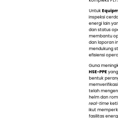
kompleks PLTS
Untuk
Equipm
inspeksi cerda
energi lain y
dan status ope
membantu oper
dan laporan i
mendukung str
efisiensi ope
Guna meningk
HSE-PPE
yang
bentuk perang
memverifikasi
telah mengena
helm dan rom
real-time
keti
ikut memperk
fasilitas energi