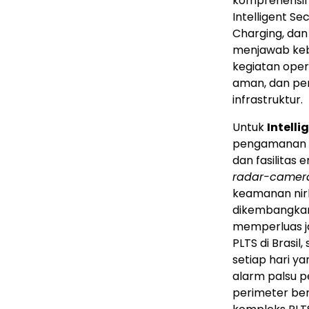
komprehensif 
Intelligent S
Charging, dan
menjawab kebu
kegiatan opera
aman, dan peng
infrastruktur.
Untuk
Intelli
pengamanan pe
dan fasilitas e
radar-camera
keamanan nirk
dikembangkan 
memperluas ja
PLTS di Brasil,
setiap hari y
alarm palsu p
perimeter ber