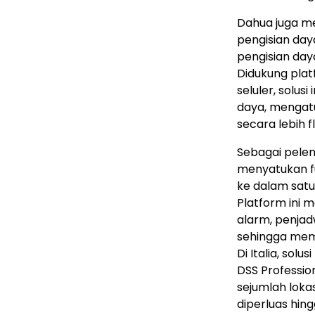
Dahua juga 
pengisian day
pengisian day
Didukung pla
seluler, solu
daya, mengatu
secara lebih f
Sebagai pele
menyatukan f
ke dalam satu
Platform ini 
alarm, penjadw
sehingga memb
Di Italia, so
DSS Professio
sejumlah loka
diperluas hin