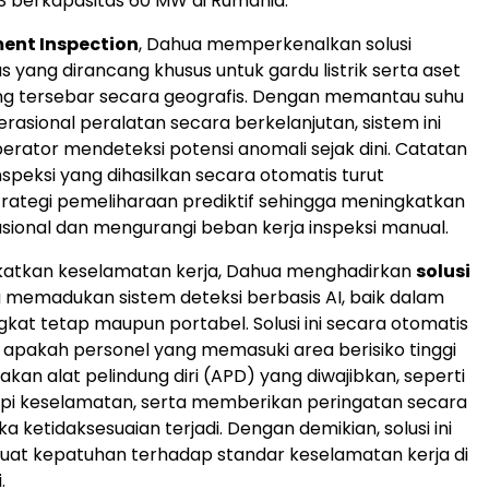
 berkapasitas 60 MW di Rumania.
ent Inspection
, Dahua memperkenalkan solusi
s yang dirancang khusus untuk gardu listrik serta aset
ang tersebar secara geografis. Dengan memantau suhu
rasional peralatan secara berkelanjutan, sistem ini
ator mendeteksi potensi anomali sejak dini. Catatan
nspeksi yang dihasilkan secara otomatis turut
ategi pemeliharaan prediktif sehingga meningkatkan
rasional dan mengurangi beban kerja inspeksi manual.
atkan keselamatan kerja, Dahua menghadirkan
solusi
 memadukan sistem deteksi berbasis AI, baik dalam
kat tetap maupun portabel. Solusi ini secara otomatis
 apakah personel yang memasuki area berisiko tinggi
kan alat pelindung diri (APD) yang diwajibkan, seperti
pi keselamatan, serta memberikan peringatan secara
ka ketidaksesuaian terjadi. Dengan demikian, solusi ini
uat kepatuhan terhadap standar keselamatan kerja di
.