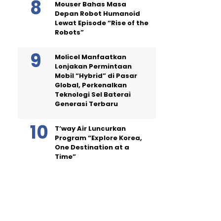
Mouser Bahas Masa
Depan Robot Humanoid
Lewat Episode “Rise of the
Robots”
Molicel Manfaatkan
Lonjakan Permintaan
Mobil “Hybrid” di Pasar
Global, Perkenalkan
Teknologi Sel Baterai
Generasi Terbaru
T’way Air Luncurkan
Program “Explore Korea,
One Destination at a
Time”