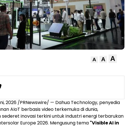
A
A
A
ni, 2026
/PRNewswire/ — Dahua Technology, penyedia
anan AIoT berbasis video terkemuka di dunia,
deret inovasi terkini untuk industri energi terbarukan
Intersolar Europe 2026. Mengusung tema
"Visible AI in