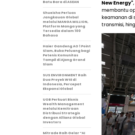
Batu Bara di ASEAN
New Energy"
membantu oper
Shueisha Perluas
keamanan di se
Jangkauan Global
melalui MANGA MILLION,
transmisi, hing
Platform Manga yang
Tersedia dalam 100
Bahasa
Haier Gandeng AO 1 Point
Slam, Buka Peluang bagi
Petenis Komunitas
Tampil di Ajang Grand
Slam
SUS ENVIRONMENT Raih
Dua Proyek WtE di
Indonesia, Percepat
Ekspansi Global
UOB Perkuat Bisnis
Wealth Management
melalui Kemitraan
Distribusi Strategis
dengan Allianz Global
Investors
Mitrade Raih Gelar “AI