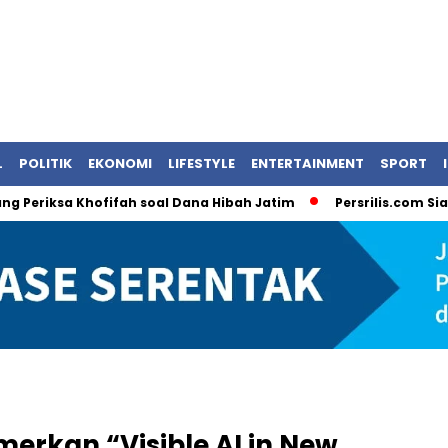
L
POLITIK
EKONOMI
LIFESTYLE
ENTERTAINMENT
SPORT
sa Khofifah soal Dana Hibah Jatim
Persrilis.com Siap Publik
erkan “Visible AI in New