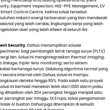
yang mencakup lima bidang aplikasi utama, yakni
ecurity, Equipment Inspection, HSE-PPE Management, EV
 Smart Control Centre. Kelima solusi tersebut
tuhan industri energi terbarukan yang kian mendesak:
sional yang lebih cerdas, lingkungan kerja yang lebih
elolaan aset yang lebih efisien di seluruh lini
gent Security
, Dahua menampilkan soluasi
rimeter bagi pembangkit listrik tenaga surya (PLTS)
nergi lain. Solusi ini mengintegrasikan
thermal imaging
,
 linkage
,
triple-lens monitoring
, serta sistem
abel bertenaga surya. Didukung algoritma termal yang
secara internal oleh Dahua, solusi ini mampu
ngkauan deteksi hingga 85%. Pada salah satu proyek
 solusi ini berhasil menekan lebih dari 1.000 alarm palsu
ang dihasilkan oleh 204 perangkat hingga menjadi satu
er perangkat per minggu. Di Eropa, solusi pengamanan
basis AI buatan Dahua juga diterapkan di sebuah