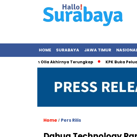
HOME
SURABAYA
JAWA TIMUR
NASIONA
an dengan Olla Akhirnya Terungkap
KPK Buka Peluang Perik
Home
Pers Rilis
/
Dahua Technology Pam