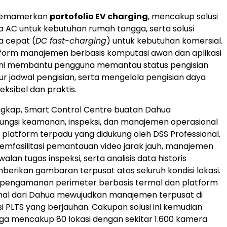
memamerkan
portofolio EV charging
, mencakup solusi
a AC untuk kebutuhan rumah tangga, serta solusi
a cepat (
DC fast-charging
) untuk kebutuhan komersial.
tform manajemen berbasis komputasi awan dan aplikasi
si ini membantu pengguna memantau status pengisian
r jadwal pengisian, serta mengelola pengisian daya
leksibel dan praktis.
ngkap, Smart Control Centre buatan Dahua
ungsi keamanan, inspeksi, dan manajemen operasional
 platform terpadu yang didukung oleh DSS Professional.
memfasilitasi pemantauan video jarak jauh, manajemen
alan tugas inspeksi, serta analisis data historis
erikan gambaran terpusat atas seluruh kondisi lokasi.
lusi pengamanan perimeter berbasis termal dan platform
nal dari Dahua mewujudkan manajemen terpusat di
si PLTS yang berjauhan. Cakupan solusi ini kemudian
gga mencakup 80 lokasi dengan sekitar 1.600 kamera