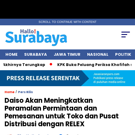
SCROLL TO CONTINUE WITH CONTENT
HOME
SURABAYA
JAWA TIMUR
NASIONAL
POLITIK
hirnya Terungkap
KPK Buka Peluang Periksa Khofifah soal D
/
Home
Pers Rilis
Daiso Akan Meningkatkan
Peramalan Permintaan dan
Pemesanan untuk Toko dan Pusat
Distribusi dengan RELEX