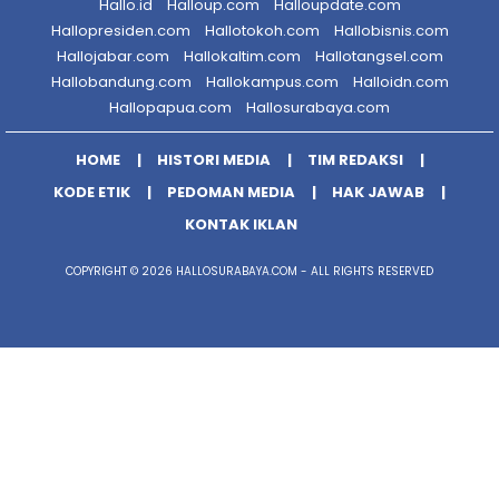
Hallo.id
Halloup.com
Halloupdate.com
Hallopresiden.com
Hallotokoh.com
Hallobisnis.com
Hallojabar.com
Hallokaltim.com
Hallotangsel.com
Hallobandung.com
Hallokampus.com
Halloidn.com
Hallopapua.com
Hallosurabaya.com
HOME
HISTORI MEDIA
TIM REDAKSI
KODE ETIK
PEDOMAN MEDIA
HAK JAWAB
KONTAK IKLAN
COPYRIGHT © 2026 HALLOSURABAYA.COM - ALL RIGHTS RESERVED