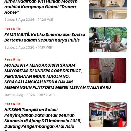
Himel Hadirkan Visi Hunian Modern
melalui Kampanye Global “Dream
Home”
Sabtu, 8 Agu 2026 - 14:26 WIB
Pers Rilis
FAMILIARITÉ: Ketika Sinema dan Sastra
Bertemu dalam Sebuah Karya Puitis
Sabtu, 8 Agu 2026 - 14:19 WIB
Pers Rilis
MONDEVITA MENGAKUISISI SAHAM
MAYORITAS DI UNDERSCORE DISTRICT,
PERUSAHAAN INDUK MAGLIANO,
SEBAGAI LANGKAH KEDUA DALAM
MEMBANGUN PLATFORM MEREK MEWAH ITALIA BARU
Jumat, 7 Agu 2026 - 09:32 WIB
Pers Rilis
HIKSEMI Tampilkan Solusi
Penyimpanan Data untuk Seluruh
Skenario di Ajang DTI Indonesia 2026,
Dukung Pengembangan AI di Asia