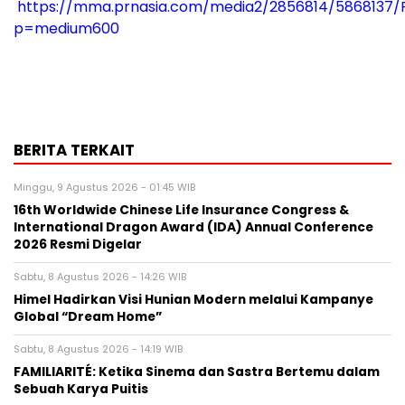
https://mma.prnasia.com/media2/2856814/5868137/R
p=medium600
BERITA TERKAIT
Minggu, 9 Agustus 2026 - 01:45 WIB
16th Worldwide Chinese Life Insurance Congress &
International Dragon Award (IDA) Annual Conference
2026 Resmi Digelar
Sabtu, 8 Agustus 2026 - 14:26 WIB
Himel Hadirkan Visi Hunian Modern melalui Kampanye
Global “Dream Home”
Sabtu, 8 Agustus 2026 - 14:19 WIB
FAMILIARITÉ: Ketika Sinema dan Sastra Bertemu dalam
Sebuah Karya Puitis