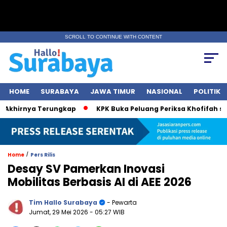
SCROLL TO CONTINUE WITH CONTENT
HOME
SURABAYA
JAWA TIMUR
NASIONAL
POLITIK
rnya Terungkap
KPK Buka Peluang Periksa Khofifah soal Dan
/
Home
Pers Rilis
Desay SV Pamerkan Inovasi
Mobilitas Berbasis AI di AEE 2026
Tim Hallo Surabaya
- Pewarta
Jumat, 29 Mei 2026
- 05:27 WIB