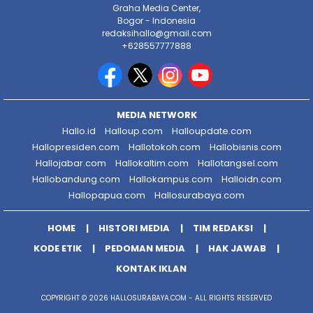
Graha Media Center,
Bogor - Indonesia
redaksihallo@gmail.com
+628557777888
MEDIA NETWORK
Hallo.id
Halloup.com
Halloupdate.com
Hallopresiden.com
Hallotokoh.com
Hallobisnis.com
Hallojabar.com
Hallokaltim.com
Hallotangsel.com
Hallobandung.com
Hallokampus.com
Halloidn.com
Hallopapua.com
Hallosurabaya.com
HOME
HISTORI MEDIA
TIM REDAKSI
KODE ETIK
PEDOMAN MEDIA
HAK JAWAB
KONTAK IKLAN
COPYRIGHT © 2026 HALLOSURABAYA.COM - ALL RIGHTS RESERVED