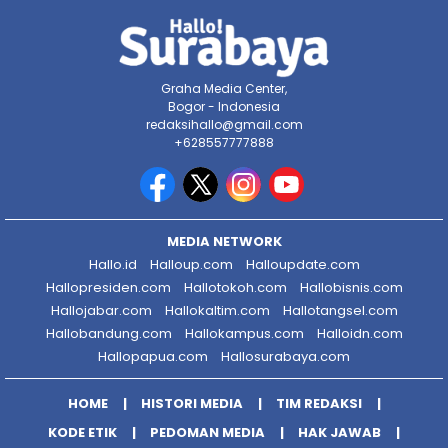
Graha Media Center,
Bogor - Indonesia
redaksihallo@gmail.com
+628557777888
MEDIA NETWORK
Hallo.id
Halloup.com
Halloupdate.com
Hallopresiden.com
Hallotokoh.com
Hallobisnis.com
Hallojabar.com
Hallokaltim.com
Hallotangsel.com
Hallobandung.com
Hallokampus.com
Halloidn.com
Hallopapua.com
Hallosurabaya.com
HOME
HISTORI MEDIA
TIM REDAKSI
KODE ETIK
PEDOMAN MEDIA
HAK JAWAB