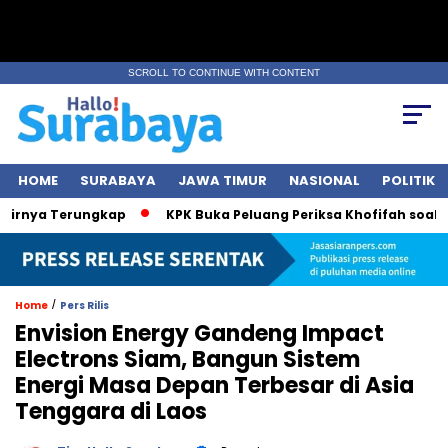
SCROLL TO CONTINUE WITH CONTENT
HOME
SURABAYA
JAWA TIMUR
NASIONAL
POLITIK
nya Terungkap
KPK Buka Peluang Periksa Khofifah soal Dana
/
Home
Pers Rilis
Envision Energy Gandeng Impact
Electrons Siam, Bangun Sistem
Energi Masa Depan Terbesar di Asia
Tenggara di Laos