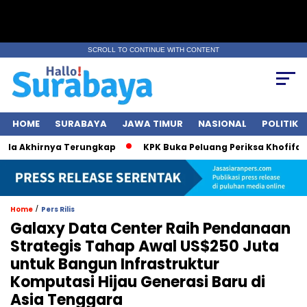
SCROLL TO CONTINUE WITH CONTENT
HOME
SURABAYA
JAWA TIMUR
NASIONAL
POLITIK
 Akhirnya Terungkap
KPK Buka Peluang Periksa Khofifah soa
/
Home
Pers Rilis
Galaxy Data Center Raih Pendanaan
Strategis Tahap Awal US$250 Juta
untuk Bangun Infrastruktur
Komputasi Hijau Generasi Baru di
Asia Tenggara