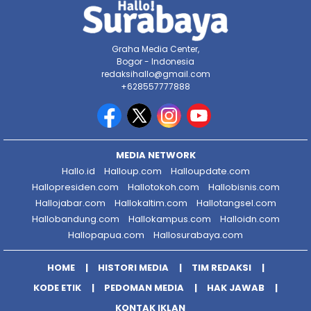
Graha Media Center,
Bogor - Indonesia
redaksihallo@gmail.com
+628557777888
MEDIA NETWORK
Hallo.id
Halloup.com
Halloupdate.com
Hallopresiden.com
Hallotokoh.com
Hallobisnis.com
Hallojabar.com
Hallokaltim.com
Hallotangsel.com
Hallobandung.com
Hallokampus.com
Halloidn.com
Hallopapua.com
Hallosurabaya.com
HOME
HISTORI MEDIA
TIM REDAKSI
KODE ETIK
PEDOMAN MEDIA
HAK JAWAB
KONTAK IKLAN