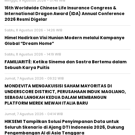
Minggu, 9 Agustus 2026 - 01:45 WIB
16th Worldwide Chinese Life Insurance Congress &
International Dragon Award (IDA) Annual Conference
2026 Resmi Digelar
Sabtu, 8 Agustus 2026 - 14:26 WIB
Himel Hadirkan Visi Hunian Modern melalui Kampanye
Global “Dream Home”
Sabtu, 8 Agustus 2026 - 14:19 WIB
FAMILIARITÉ: Ketika Sinema dan Sastra Bertemu dalam
Sebuah Karya Puitis
Jumat, 7 Agustus 2026 - 09:32 WIB
MONDEVITA MENGAKUISISI SAHAM MAYORITAS DI
UNDERSCORE DISTRICT, PERUSAHAAN INDUK MAGLIANO,
SEBAGAI LANGKAH KEDUA DALAM MEMBANGUN
PLATFORM MEREK MEWAH ITALIA BARU
Jumat, 7 Agustus 2026 - 04:14 WIB
HIKSEMI Tampilkan Solusi Penyimpanan Data untuk
Seluruh Skenario di Ajang DTI Indonesia 2026, Dukung
Pengembangan AI di Asia Tenggara