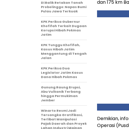
dan 175 km Ba
Di Balik Retakan Tanah
Probolinggo: Napas Bumi
Pulau Jawa Terkuak
KPK Periksa Gubernur
Khofifah Terkait Dugaan
Korupsi Hibah Pokmas
Jatim
KPK Tunggu Khofifah,
Kasus Hibah Jatim
Menggantung di Tengah
Jalan
KPK Periksa Dua
Legislator Jatim Kasus
Dana Hibah Pokmas
Gunung Raung Erupsi,
Abu Vulkanik Terbang
hingga Permukiman
Jember
Winarto Resmi Jadi
Tersangka Gratifikasi,
Demikian, inf
Terlibat Manipulasi
Pajak Daerah dan Proyek
Operasi (Pusd
Lahan Industri Mainan