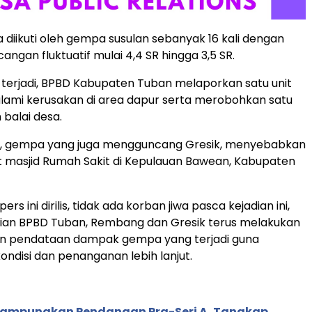
a diikuti oleh gempa susulan sebanyak 16 kali dengan
ngan fluktuatif mulai 4,4 SR hingga 3,5 SR.
terjadi, BPBD Kabupaten Tuban melaporkan satu unit
ami kerusakan di area dapur serta merobohkan satu
 balai desa.
in, gempa yang juga mengguncang Gresik, menyebabkan
it masjid Rumah Sakit di Kepulauan Bawean, Kabupaten
ers ini dirilis, tidak ada korban jiwa pasca kejadian ini,
kian BPBD Tuban, Rembang dan Gresik terus melakukan
an pendataan dampak gempa yang terjadi guna
ndisi dan penanganan lebih lanjut.
Rampungkan Pendanaan Pra-Seri A, Tangkap