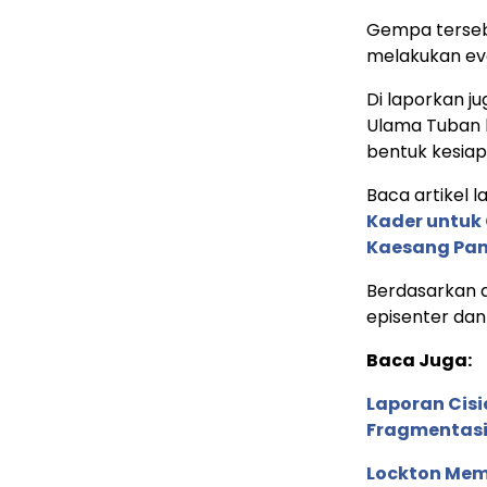
Gempa terseb
melakukan eva
Di laporkan j
Ulama Tuban h
bentuk kesiap
Baca artikel la
Kader untuk 
Kaesang Pa
Berdasarkan a
episenter da
Baca Juga:
Laporan Cis
Fragmentasi
Lockton Mem