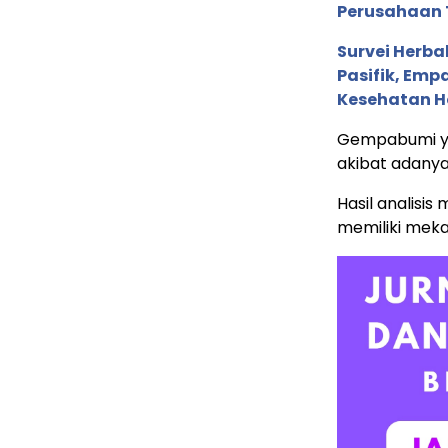
Perusahaan 
Survei Herba
Pasifik, Em
Kesehatan Ho
Gempabumi ya
akibat adanya 
Hasil analis
memiliki meka