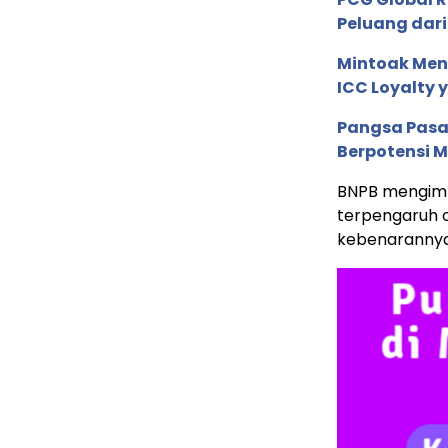
Peluang dari
Mintoak Men
ICC Loyalty 
Pangsa Pasar
Berpotensi 
BNPB mengimb
terpengaruh o
kebenarannya