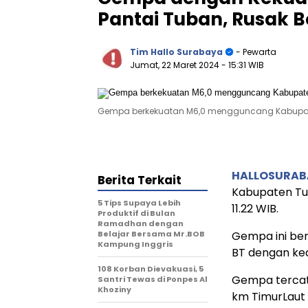
Pantai Tuban, Rusak 
Tim Hallo Surabaya
- Pewarta
Jumat, 22 Maret 2024
- 15:31 WIB
Gempa berkekuatan M6,0 mengguncang Kabupaten
HALLOSURA
Berita Terkait
Kabupaten Tub
5 Tips Supaya Lebih
11.22 WIB.
Produktif di Bulan
Ramadhan dengan
Belajar Bersama Mr.BOB
Gempa ini berp
Kampung Inggris
BT dengan ke
108 Korban Dievakuasi, 5
Gempa tercata
Santri Tewas di Ponpes Al
Khoziny
km TimurLaut