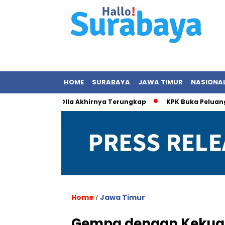
HOME
SURABAYA
JAWA TIMUR
NASIONA
an dengan Olla Akhirnya Terungkap
KPK Buka Peluang Perik
Home
Jawa Timur
/
Gempa dengan Kekuata