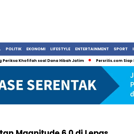
L
POLITIK
EKONOMI
LIFESTYLE
ENTERTAINMENT
SPORT
sa Khofifah soal Dana Hibah Jatim
Persrilis.com Siap Publik
n Magnitude 6,0 di Lepas