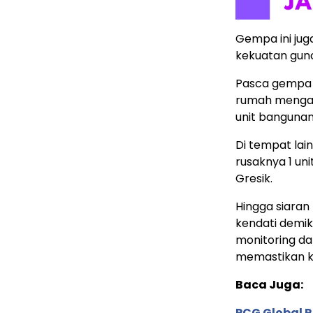
Gempa ini jug
kekuatan gunca
Pasca gempa 
rumah mengal
unit bangunan
Di tempat la
rusaknya 1 un
Gresik.
Hingga siaran p
kendati demi
monitoring d
memastikan ko
Baca Juga:
PCG Global 