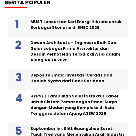
BERITA POPULER
MUST Luncurkan Seri Energi Hibrida untuk
Berbagai Skenario di SNEC 2026
Dewan Architects + Engineers Raih Dua
Gelar sebagai Firma Arsitektur dan
Desain Perhotelan Terbaik di Asia dalam
Ajang AADA 2026
Deposito Emas: Investasi Cerdas dan
Hadiah Nyata dari Bank Saridana
HYPSET Tampilkan Solusi Struktur Kabel
untuk Sistem Pemasangan Panel Surya
dengan Medan yang Kompleks di Asia
Tenggara dalam Ajang ASEW 2026
September Ini, SIAL Guangzhou Soroti
Tujuh Tren yang Menentukan Arah Industri