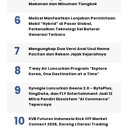
Makanan dan Minuman Tiongkok
Molicel Manfaatkan Lonjakan Permintaan
Mobil “Hybrid” di Pasar Global,
Perkenalkan Teknologi Sel Baterai
Generasi Terbaru
Mengungkap Dua Versi Asal Usul Nama
Pacitan dan Rekam Jejak Sejarahnya
T’way Air Luncurkan Program “Explore
Korea, One Destination at a Time”
Synagie Luncurkan Geene 2.0 – BytePlus,
SingData, dan FLY Entertainment Jadi 12
Mitra Pendiri Ekosistem “AI Commerce”
Tepercaya
KVB Futures Indonesia Kick Off Market
Connect 2026, Dorong Literasi Trading