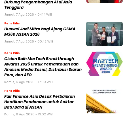
Dukung Pengembangan AI di Asia
Tenggara
Jumat, 7 Agu 2026 - 04:14 WIB
Pers Rilis
Huawei Jadi Mitra bagi Ajang GSMA
M360 ASEAN 2026
Jumat, 7 Agu 2026 - 00:42 WIB
Pers Rilis
Cision Raih MarTech Breakthrough
Awards 2026 untuk Pemantauan dan
Analisis Media Sosial, Distribusi Siaran
Pers, dan AEO
Kamis, 6 Agu 2026 - 17:00 WIB
Pers Rilis
Fair Finance Asia Desak Perbankan
Hentikan Pendanaan untuk Sektor
Batu Bara di ASEAN
Kamis, 6 Agu 2026 - 13:02 WIB