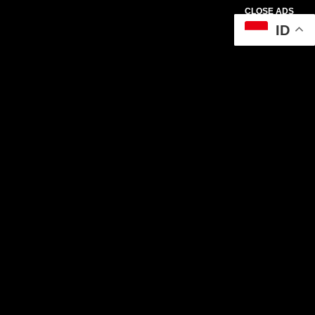
CLOSE ADS
ID