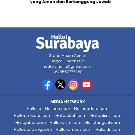
yang Aman dan Bertanggung Jawab
Graha Media Center,
Bogor - Indonesia
redaksihallo@gmail.com
+628557777888
MEDIA NETWORK
Hallo.id
Halloup.com
Halloupdate.com
Hallopresiden.com
Hallotokoh.com
Hallobisnis.com
Hallojabar.com
Hallokaltim.com
Hallotangsel.com
Hallobandung.com
Hallokampus.com
Halloidn.com