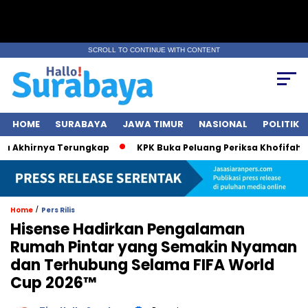
SCROLL TO CONTINUE WITH CONTENT
HOME
SURABAYA
JAWA TIMUR
NASIONAL
POLITIK
Akhirnya Terungkap
KPK Buka Peluang Periksa Khofifah soal
/
Home
Pers Rilis
Hisense Hadirkan Pengalaman
Rumah Pintar yang Semakin Nyaman
dan Terhubung Selama FIFA World
Cup 2026™