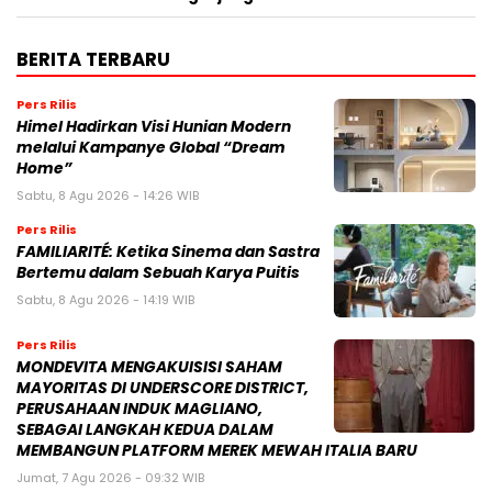
BERITA TERBARU
Pers Rilis
Himel Hadirkan Visi Hunian Modern
melalui Kampanye Global “Dream
Home”
Sabtu, 8 Agu 2026 - 14:26 WIB
Pers Rilis
FAMILIARITÉ: Ketika Sinema dan Sastra
Bertemu dalam Sebuah Karya Puitis
Sabtu, 8 Agu 2026 - 14:19 WIB
Pers Rilis
MONDEVITA MENGAKUISISI SAHAM
MAYORITAS DI UNDERSCORE DISTRICT,
PERUSAHAAN INDUK MAGLIANO,
SEBAGAI LANGKAH KEDUA DALAM
MEMBANGUN PLATFORM MEREK MEWAH ITALIA BARU
Jumat, 7 Agu 2026 - 09:32 WIB