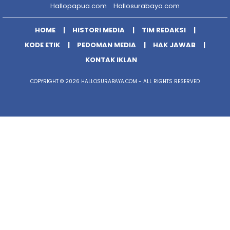
Hallopapua.com
Hallosurabaya.com
HOME
HISTORI MEDIA
TIM REDAKSI
KODE ETIK
PEDOMAN MEDIA
HAK JAWAB
KONTAK IKLAN
COPYRIGHT © 2026 HALLOSURABAYA.COM - ALL RIGHTS RESERVED