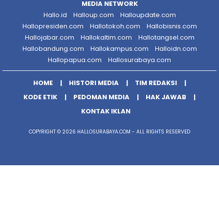
MEDIA NETWORK
Hallo.id
Halloup.com
Halloupdate.com
Hallopresiden.com
Hallotokoh.com
Hallobisnis.com
Hallojabar.com
Hallokaltim.com
Hallotangsel.com
Hallobandung.com
Hallokampus.com
Halloidn.com
Hallopapua.com
Hallosurabaya.com
HOME
HISTORI MEDIA
TIM REDAKSI
KODE ETIK
PEDOMAN MEDIA
HAK JAWAB
KONTAK IKLAN
COPYRIGHT © 2026 HALLOSURABAYA.COM - ALL RIGHTS RESERVED