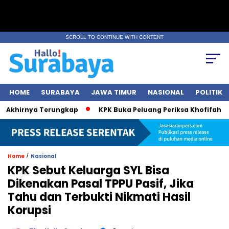
SCROLL TO CONTINUE WITH CONTENT
HOME
SURABAYA
JAWA TIMUR
NASIONAL
POLITIK
khirnya Terungkap
KPK Buka Peluang Periksa Khofifah soal 
/
Home
Nasional
KPK Sebut Keluarga SYL Bisa
Dikenakan Pasal TPPU Pasif, Jika
Tahu dan Terbukti Nikmati Hasil
Korupsi