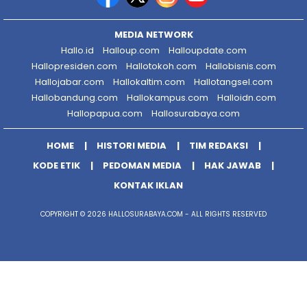
MEDIA NETWORK
Hallo.id
Halloup.com
Halloupdate.com
Hallopresiden.com
Hallotokoh.com
Hallobisnis.com
Hallojabar.com
Hallokaltim.com
Hallotangsel.com
Hallobandung.com
Hallokampus.com
Halloidn.com
Hallopapua.com
Hallosurabaya.com
HOME
HISTORI MEDIA
TIM REDAKSI
KODE ETIK
PEDOMAN MEDIA
HAK JAWAB
KONTAK IKLAN
COPYRIGHT © 2026 HALLOSURABAYA.COM - ALL RIGHTS RESERVED