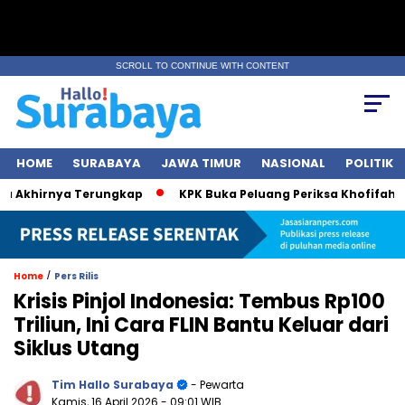
SCROLL TO CONTINUE WITH CONTENT
HOME
SURABAYA
JAWA TIMUR
NASIONAL
POLITIK
Akhirnya Terungkap
KPK Buka Peluang Periksa Khofifah soa
/
Home
Pers Rilis
Krisis Pinjol Indonesia: Tembus Rp100
Triliun, Ini Cara FLIN Bantu Keluar dari
Siklus Utang
Tim Hallo Surabaya
- Pewarta
Kamis, 16 April 2026
- 09:01 WIB