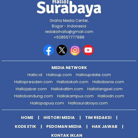
Graha Media Center,
Bogor - Indonesia
redaksihallo@gmail.com
+628557777888
MEDIA NETWORK
Hallo.id
Halloup.com
Halloupdate.com
Hallopresiden.com
Hallotokoh.com
Hallobisnis.com
Hallojabar.com
Hallokaltim.com
Hallotangsel.com
Hallobandung.com
Hallokampus.com
Halloidn.com
Hallopapua.com
Hallosurabaya.com
HOME
HISTORI MEDIA
TIM REDAKSI
KODE ETIK
PEDOMAN MEDIA
HAK JAWAB
KONTAK IKLAN