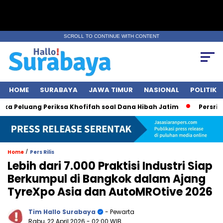
SCROLL TO CONTINUE WITH CONTENT
HOME
SURABAYA
JAWA TIMUR
NASIONAL
POLITIK
Peluang Periksa Khofifah soal Dana Hibah Jatim
Persrilis.c
/
Home
Pers Rilis
Lebih dari 7.000 Praktisi Industri Siap
Berkumpul di Bangkok dalam Ajang
TyreXpo Asia dan AutoMROtive 2026
Tim Hallo Surabaya
- Pewarta
Rabu, 22 April 2026
- 02:00 WIB