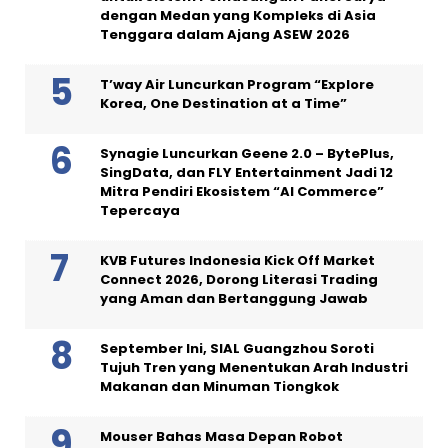
dengan Medan yang Kompleks di Asia
Tenggara dalam Ajang ASEW 2026
T’way Air Luncurkan Program “Explore
Korea, One Destination at a Time”
Synagie Luncurkan Geene 2.0 – BytePlus,
SingData, dan FLY Entertainment Jadi 12
Mitra Pendiri Ekosistem “AI Commerce”
Tepercaya
KVB Futures Indonesia Kick Off Market
Connect 2026, Dorong Literasi Trading
yang Aman dan Bertanggung Jawab
September Ini, SIAL Guangzhou Soroti
Tujuh Tren yang Menentukan Arah Industri
Makanan dan Minuman Tiongkok
Mouser Bahas Masa Depan Robot