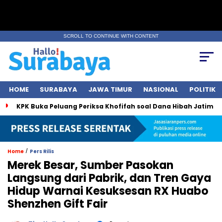
SCROLL TO CONTINUE WITH CONTENT
HOME
SURABAYA
JAWA TIMUR
NASIONAL
POLITIK
KPK Buka Peluang Periksa Khofifah soal Dana Hibah Jatim
/
Home
Pers Rilis
Merek Besar, Sumber Pasokan
Langsung dari Pabrik, dan Tren Gaya
Hidup Warnai Kesuksesan RX Huabo
Shenzhen Gift Fair