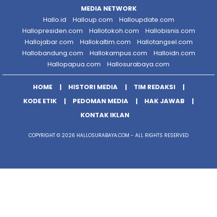
MEDIA NETWORK
Hallo.id
Halloup.com
Halloupdate.com
Hallopresiden.com
Hallotokoh.com
Hallobisnis.com
Hallojabar.com
Hallokaltim.com
Hallotangsel.com
Hallobandung.com
Hallokampus.com
Halloidn.com
Hallopapua.com
Hallosurabaya.com
HOME
HISTORI MEDIA
TIM REDAKSI
KODE ETIK
PEDOMAN MEDIA
HAK JAWAB
KONTAK IKLAN
COPYRIGHT © 2026 HALLOSURABAYA.COM - ALL RIGHTS RESERVED