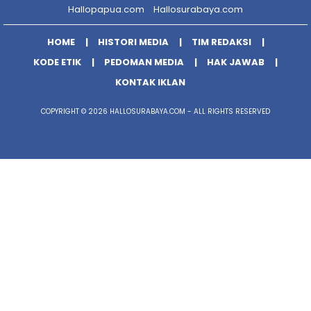
Hallopapua.com
Hallosurabaya.com
HOME
HISTORI MEDIA
TIM REDAKSI
KODE ETIK
PEDOMAN MEDIA
HAK JAWAB
KONTAK IKLAN
COPYRIGHT © 2026 HALLOSURABAYA.COM - ALL RIGHTS RESERVED