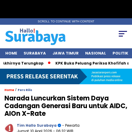
SCROLL TO CONTINUE WITH CONTENT
HOME
SURABAYA
JAWA TIMUR
NASIONAL
POLITIK
hirnya Terungkap
KPK Buka Peluang Periksa Khofifah soal D
/
Home
Pers Rilis
Narada Luncurkan Sistem Daya
Cadangan Generasi Baru untuk AIDC,
AIOn X-Rate
Tim Hallo Surabaya
- Pewarta
Jumat, 10 April 2026
- 06:32 WIB