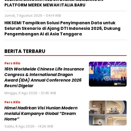
PLATFORM MEREK MEWAH ITALIA BARU
Jumat, 7 Agustus 2026 - 04:14 WIB
HIKSEMI Tampilkan Solusi Penyimpanan Data untuk
Seluruh Skenario di Ajang DTI Indonesia 2026, Dukung
Pengembangan AI di Asia Tenggara
BERITA TERBARU
Pers Rilis
16th Worldwide Chinese Life Insurance
Congress & International Dragon
Award (IDA) Annual Conference 2026
Resmi Digelar
Minggu, 9 Agu 2026 - 01:45 WIB
Pers Rilis
Himel Hadirkan Visi Hunian Modern
melalui Kampanye Global “Dream
Home”
Sabtu, 8 Agu 2026 - 14:26 WIB