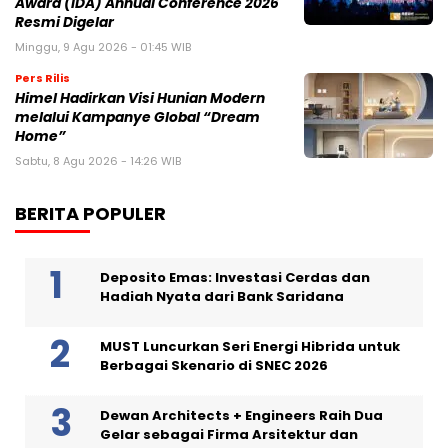
Award (IDA) Annual Conference 2026
Resmi Digelar
Minggu, 9 Agu 2026 - 01:45 WIB
Pers Rilis
Himel Hadirkan Visi Hunian Modern
melalui Kampanye Global “Dream
Home”
Sabtu, 8 Agu 2026 - 14:26 WIB
BERITA POPULER
Deposito Emas: Investasi Cerdas dan
Hadiah Nyata dari Bank Saridana
MUST Luncurkan Seri Energi Hibrida untuk
Berbagai Skenario di SNEC 2026
Dewan Architects + Engineers Raih Dua
Gelar sebagai Firma Arsitektur dan