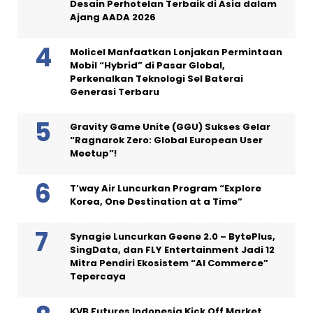
Desain Perhotelan Terbaik di Asia dalam
Ajang AADA 2026
Molicel Manfaatkan Lonjakan Permintaan
Mobil “Hybrid” di Pasar Global,
Perkenalkan Teknologi Sel Baterai
Generasi Terbaru
Gravity Game Unite (GGU) Sukses Gelar
“Ragnarok Zero: Global European User
Meetup”!
T’way Air Luncurkan Program “Explore
Korea, One Destination at a Time”
Synagie Luncurkan Geene 2.0 – BytePlus,
SingData, dan FLY Entertainment Jadi 12
Mitra Pendiri Ekosistem “AI Commerce”
Tepercaya
KVB Futures Indonesia Kick Off Market