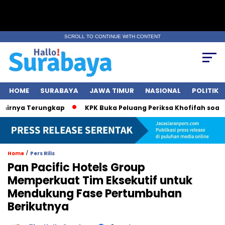
SCROLL TO CONTINUE WITH CONTENT
HOME
SURABAYA
JAWA TIMUR
NASIONAL
POLITIK
a Terungkap
KPK Buka Peluang Periksa Khofifah soal Dana H
/
Home
Pers Rilis
Pan Pacific Hotels Group
Memperkuat Tim Eksekutif untuk
Mendukung Fase Pertumbuhan
Berikutnya