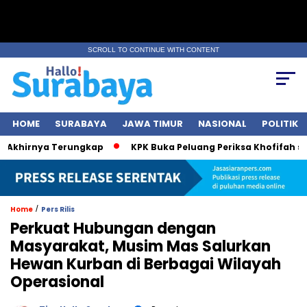
SCROLL TO CONTINUE WITH CONTENT
HOME
SURABAYA
JAWA TIMUR
NASIONAL
POLITIK
Akhirnya Terungkap
KPK Buka Peluang Periksa Khofifah soal
/
Home
Pers Rilis
Perkuat Hubungan dengan
Masyarakat, Musim Mas Salurkan
Hewan Kurban di Berbagai Wilayah
Operasional