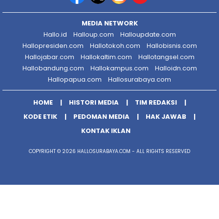
MEDIA NETWORK
Hallo.id
Halloup.com
Halloupdate.com
Hallopresiden.com
Hallotokoh.com
Hallobisnis.com
Hallojabar.com
Hallokaltim.com
Hallotangsel.com
Hallobandung.com
Hallokampus.com
Halloidn.com
Hallopapua.com
Hallosurabaya.com
HOME
HISTORI MEDIA
TIM REDAKSI
KODE ETIK
PEDOMAN MEDIA
HAK JAWAB
KONTAK IKLAN
COPYRIGHT © 2026 HALLOSURABAYA.COM - ALL RIGHTS RESERVED