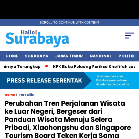
SCROLL TO CONTINUE WITH CONTENT
HOME
SURABAYA
JAWA TIMUR
NASIONAL
POLITIK
nya Terungkap
KPK Buka Peluang Periksa Khofifah soal Dana
/
Home
Pers Rilis
Perubahan Tren Perjalanan Wisata
ke Luar Negeri, Bergeser dari
Panduan Wisata Menuju Selera
Pribadi, Xiaohongshu dan Singapore
Tourism Board Teken Kerja Sama