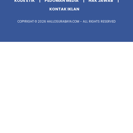
KODE ETIK
PEDOMAN MEDIA
HAK JAWAB
KONTAK IKLAN
COPYRIGHT © 2026 HALLOSURABAYA.COM - ALL RIGHTS RESERVED