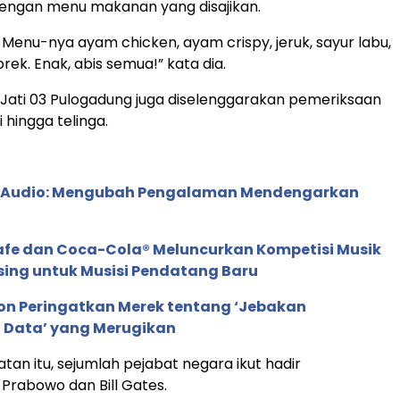
dengan menu makanan yang disajikan.
 Menu-nya ayam chicken, ayam crispy, jeruk, sayur labu,
ek. Enak, abis semua!” kata dia.
DN Jati 03 Pulogadung juga diselenggarakan pemeriksaan
 hingga telinga.
c Audio: Mengubah Pengalaman Mendengarkan
afe dan Coca-Cola® Meluncurkan Kompetisi Musik
sing untuk Musisi Pendatang Baru
ion Peringatkan Merek tentang ‘Jebakan
 Data’ yang Merugikan
an itu, sejumlah pejabat negara ikut hadir
rabowo dan Bill Gates.