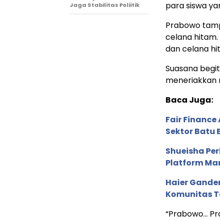
para siswa ya
Jaga Stabilitas Poliitik
Prabowo tamp
celana hitam
dan celana hi
Suasana begit
meneriakkan
Baca Juga:
Fair Financ
Sektor Batu 
Shueisha Pe
Platform Ma
Haier Ganden
Komunitas T
“Prabowo… Pr