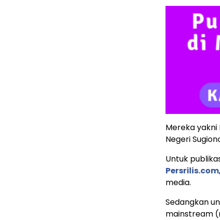
Mereka yakni 
Negeri Sugiono
Untuk publikas
Persrilis.com
media.
Sedangkan unt
mainstream (m