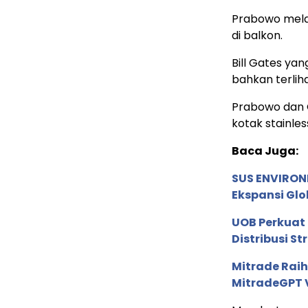
Prabowo mela
di balkon.
Bill Gates ya
bahkan terli
Prabowo dan
kotak stainles
Baca Juga:
SUS ENVIRONM
Ekspansi Glo
UOB Perkuat
Distribusi St
Mitrade Raih
MitradeGPT V