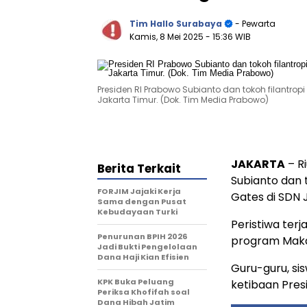
Tim Hallo Surabaya
- Pewarta
Kamis, 8 Mei 2025
- 15:36 WIB
Presiden RI Prabowo Subianto dan tokoh filantropi 
Jakarta Timur. (Dok. Tim Media Prabowo)
JAKARTA
– R
Berita Terkait
Subianto dan t
FORJIM Jajaki Kerja
Gates di SDN 
Sama dengan Pusat
Kebudayaan Turki
Peristiwa ter
Penurunan BPIH 2026
program Makan
Jadi Bukti Pengelolaan
Dana Haji Kian Efisien
Guru-guru, si
KPK Buka Peluang
ketibaan Pres
Periksa Khofifah soal
Dana Hibah Jatim