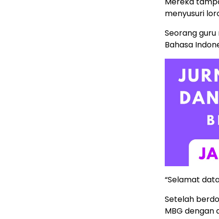
Mereka tampak
menyusuri lor
Seorang gur
Bahasa Indone
“Selamat dat
Setelah berd
MBG dengan an