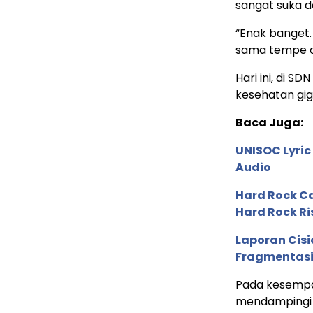
sangat suka 
“Enak banget.
sama tempe or
Hari ini, di S
kesehatan gigi
Baca Juga:
UNISOC Lyri
Audio
Hard Rock C
Hard Rock Ri
Laporan Cis
Fragmentasi
Pada kesempat
mendampingi P