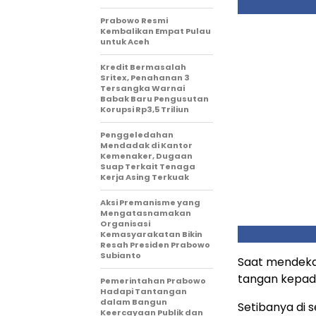
Prabowo Resmi
Kembalikan Empat Pulau
untuk Aceh
Kredit Bermasalah
Sritex, Penahanan 3
Tersangka Warnai
Babak Baru Pengusutan
Korupsi Rp3,5 Triliun
Penggeledahan
Mendadak di Kantor
Kemenaker, Dugaan
Suap Terkait Tenaga
Kerja Asing Terkuak
Aksi Premanisme yang
Mengatasnamakan
Organisasi
Kemasyarakatan Bikin
Resah Presiden Prabowo
Subianto
Saat mendeka
tangan kepada
Pemerintahan Prabowo
Hadapi Tantangan
dalam Bangun
Setibanya di 
Keercayaan Publik dan