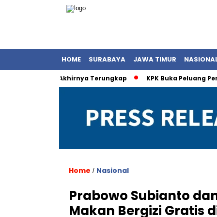
HOME
SURABAYA
JAWA TIMUR
NASIONA
engan Olla Akhirnya Terungkap
KPK Buka Peluang Periksa K
Home
Nasional
/
Prabowo Subianto dan 
Makan Bergizi Gratis d