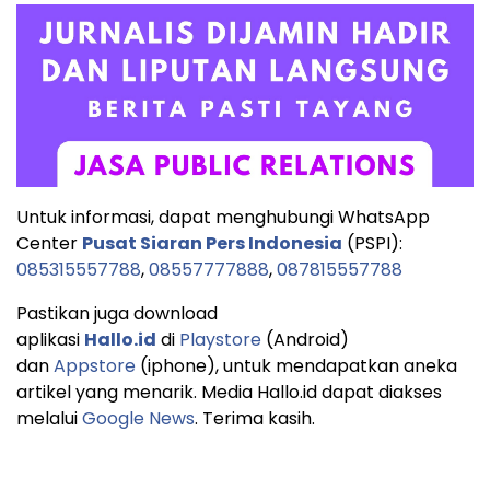
Untuk informasi, dapat menghubungi WhatsApp
Center
Pusat Siaran Pers Indonesia
(PSPI):
085315557788
,
08557777888
,
087815557788
Pastikan juga download
aplikasi
Hallo.id
di
Playstore
(Android)
dan
Appstore
(iphone), untuk mendapatkan aneka
artikel yang menarik. Media Hallo.id dapat diakses
melalui
Google News
. Terima kasih.