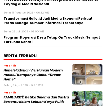
Tayang di Media Nasional
Senin, 11 Agustus 2025 - 06:32 WIB
Transformasi Hallo.id Jadi Media Ekonomi Perkuat
Peran Sebagai Sumber Informasi Terpercaya
Senin, 28 Juli 2025 - 08:00 WIB
Program Koperasi Desa Tetap On Track Meski Sempat
Tertunda Sehari
BERITA TERBARU
Pers Rilis
Himel Hadirkan Visi Hunian Modern
melalui Kampanye Global “Dream
Home”
Sabtu, 8 Agu 2026 - 14:26 WIB
Pers Rilis
FAMILIARITÉ: Ketika Sinema dan Sastra
Bertemu dalam Sebuah Karya Puitis