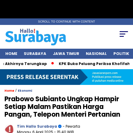
SCROLL TO CONTINUE WITH CONTENT
HOME
SURABAYA
JAWA TIMUR
NASIONAL
POLITIK
Akhirnya Terungkap
KPK Buka Peluang Periksa Khofifah soal
/
Home
Ekonomi
Prabowo Subianto Ungkap Hampir
Setiap Malam Pastikan Harga
Pangan, Telepon Menteri Pertanian
Tim Hallo Surabaya
- Pewarta
Minggu, 6 April 2025
- 15:40 WIB