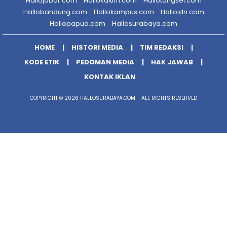
Hallojabar.com
Hallokaltim.com
Hallotangsel.com
Hallobandung.com
Hallokampus.com
Halloidn.com
Hallopapua.com
Hallosurabaya.com
HOME
HISTORI MEDIA
TIM REDAKSI
KODE ETIK
PEDOMAN MEDIA
HAK JAWAB
KONTAK IKLAN
COPYRIGHT © 2026 HALLOSURABAYA.COM - ALL RIGHTS RESERVED