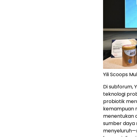
Yili Scoops Mu
Di subforum, 
teknologi pro
probiotik mer
kemampuan ris
menentukan day
sumber daya r
menyeluruh—mul