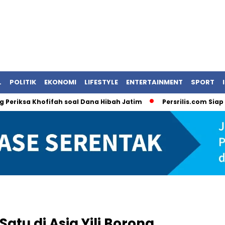
L
POLITIK
EKONOMI
LIFESTYLE
ENTERTAINMENT
SPORT
 Khofifah soal Dana Hibah Jatim
Persrilis.com Siap Publikas
atu di Asia Yili Borong