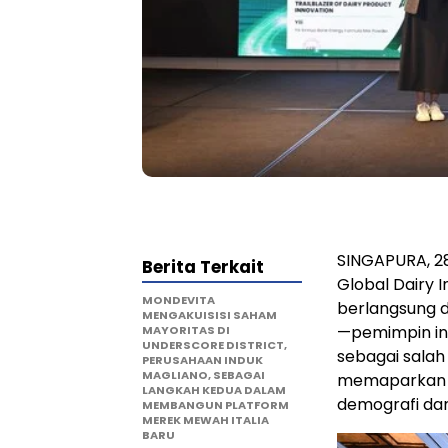
SINGAPURA, 28
Berita Terkait
Global Dairy 
MONDEVITA
berlangsung di
MENGAKUISISI SAHAM
—pemimpin in
MAYORITAS DI
UNDERSCORE DISTRICT,
sebagai salah
PERUSAHAAN INDUK
MAGLIANO, SEBAGAI
memaparkan w
LANGKAH KEDUA DALAM
demografi da
MEMBANGUN PLATFORM
MEREK MEWAH ITALIA
BARU