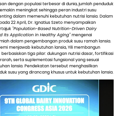
an dengan populasi terbesar di dunia, jumlah penduduk
 semakin meningkat sehingga peran industri susu
nting dalam memenuhi kebutuhan nutrisi lansia. Dalam
ada 22 April, Dr. Ignatius Szeto menyampaikan
rtajuk
"Population-Based Nutrition-Driven Dairy
d Its Application in Healthy Aging"
mengenai
lmiah dalam pengembangan produk susu ramah lansia.
demi menjawab kebutuhan lansia, Yili membangun
berbasiskan tiga pilar: dukungan nutrisi dasar, fortifikasi
erarah, serta suplementasi fungsional yang sesuai
uhan lansia. Pendekatan tersebut menghasilkan
oduk susu yang dirancang khusus untuk kebutuhan lansia.