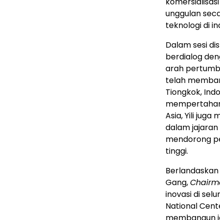
komersialisas
unggulan sec
teknologi di ind
Dalam sesi di
berdialog den
arah pertumbuh
telah membang
Tiongkok, Indo
mempertahank
Asia, Yili ju
dalam jajaran l
mendorong per
tinggi.
Berlandaskan f
Gang,
Chairm
inovasi di sel
National Cente
membangun jar