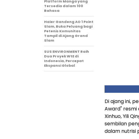
Platform Manga yang
Tersedia dalam 100
Bahasa
Haier Gandeng AO 1 Point
Slam, Buka Peluang bagi
Petenis Komunitas
Tampil di Ajang Grand
Slam
SUS ENVIRONMENT Raih
Dua Proyek WtE di
Indonesia, Percepat
Ekspansi Global
Di ajang ini, 
Award" resmi d
Xinhuo, Yili 
sembilan pen
dalam nutrisi p