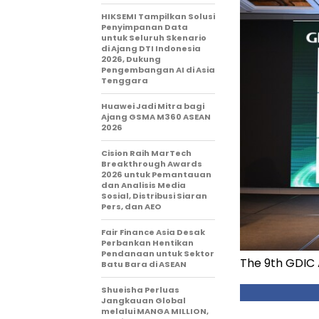
HIKSEMI Tampilkan Solusi
Penyimpanan Data
untuk Seluruh Skenario
di Ajang DTI Indonesia
2026, Dukung
Pengembangan AI di Asia
Tenggara
Huawei Jadi Mitra bagi
Ajang GSMA M360 ASEAN
2026
Cision Raih MarTech
Breakthrough Awards
2026 untuk Pemantauan
dan Analisis Media
Sosial, Distribusi Siaran
Pers, dan AEO
Fair Finance Asia Desak
Perbankan Hentikan
Pendanaan untuk Sektor
The 9th GDIC 
Batu Bara di ASEAN
Shueisha Perluas
Jangkauan Global
melalui MANGA MILLION,