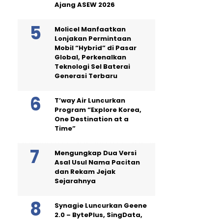
Ajang ASEW 2026
Molicel Manfaatkan
Lonjakan Permintaan
Mobil “Hybrid” di Pasar
Global, Perkenalkan
Teknologi Sel Baterai
Generasi Terbaru
T’way Air Luncurkan
Program “Explore Korea,
One Destination at a
Time”
Mengungkap Dua Versi
Asal Usul Nama Pacitan
dan Rekam Jejak
Sejarahnya
Synagie Luncurkan Geene
2.0 – BytePlus, SingData,