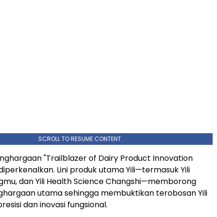
SCROLL TO RESUME CONTENT
penghargaan "Trailblazer of Dairy Product Innovation
iperkenalkan. Lini produk utama Yili—termasuk Yili
Qingmu, dan Yili Health Science Changshi—memborong
ghargaan utama sehingga membuktikan terobosan Yili
resisi dan inovasi fungsional.