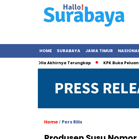
HOME
SURABAYA
JAWA TIMUR
NASIONA
 dengan Olla Akhirnya Terungkap
KPK Buka Peluang Periksa
Home
Pers Rilis
/
Produsen Susu Nomor S