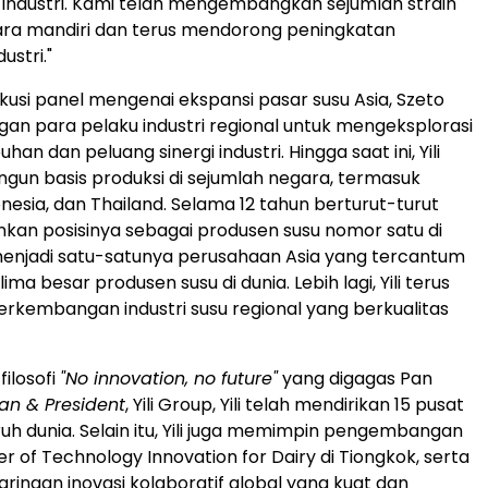
i industri. Kami telah mengembangkan sejumlah strain
ara mandiri dan terus mendorong peningkatan
ustri."
skusi panel mengenai ekspansi pasar susu Asia, Szeto
gan para pelaku industri regional untuk mengeksplorasi
an dan peluang sinergi industri. Hingga saat ini, Yili
un basis produksi di sejumlah negara, termasuk
nesia, dan Thailand. Selama 12 tahun berturut-turut
an posisinya sebagai produsen susu nomor satu di
ga menjadi satu-satunya perusahaan Asia yang tercantum
ima besar produsen susu di dunia. Lebih lagi, Yili terus
kembangan industri susu regional yang berkualitas
ilosofi
"No innovation, no future"
yang digagas Pan
an & President
, Yili Group, Yili telah mendirikan 15 pusat
uruh dunia. Selain itu, Yili juga memimpin pengembangan
r of Technology Innovation for Dairy di Tiongkok, serta
ingan inovasi kolaboratif global yang kuat dan