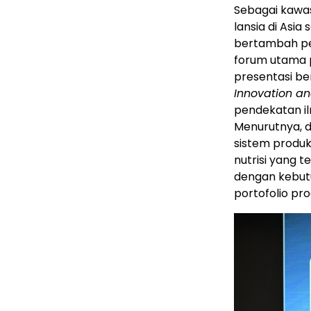
Sebagai kawas
lansia di Asia
bertambah pe
forum utama p
presentasi be
Innovation an
pendekatan i
Menurutnya, 
sistem produk 
nutrisi yang t
dengan kebut
portofolio pr