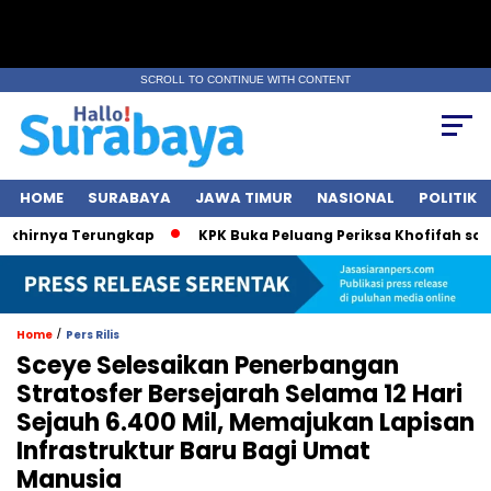
SCROLL TO CONTINUE WITH CONTENT
HOME
SURABAYA
JAWA TIMUR
NASIONAL
POLITIK
ya Terungkap
KPK Buka Peluang Periksa Khofifah soal Dana 
/
Home
Pers Rilis
Sceye Selesaikan Penerbangan
Stratosfer Bersejarah Selama 12 Hari
Sejauh 6.400 Mil, Memajukan Lapisan
Infrastruktur Baru Bagi Umat
Manusia