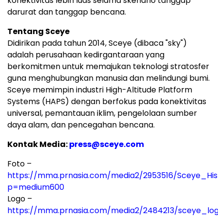
konektivitas lebih luas selama skenario tanggap
darurat dan tanggap bencana.
Tentang Sceye
Didirikan pada tahun 2014, Sceye (dibaca "sky")
adalah perusahaan kedirgantaraan yang
berkomitmen untuk memajukan teknologi stratosfer
guna menghubungkan manusia dan melindungi bumi.
Sceye memimpin industri High-Altitude Platform
Systems (HAPS) dengan berfokus pada konektivitas
universal, pemantauan iklim, pengelolaan sumber
daya alam, dan pencegahan bencana.
Kontak Media:
press@sceye.com
Foto –
https://mma.prnasia.com/media2/2953516/Sceye_His
p=medium600
Logo –
https://mma.prnasia.com/media2/2484213/sceye_lo