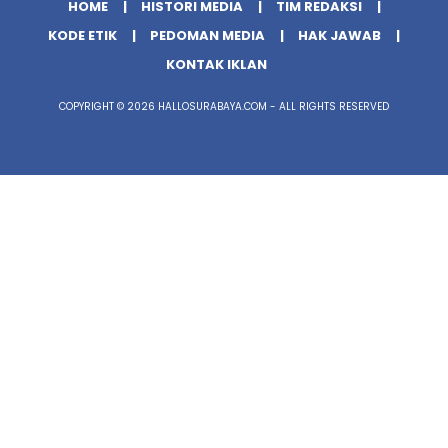
HOME
HISTORI MEDIA
TIM REDAKSI
KODE ETIK
PEDOMAN MEDIA
HAK JAWAB
KONTAK IKLAN
COPYRIGHT © 2026 HALLOSURABAYA.COM - ALL RIGHTS RESERVED