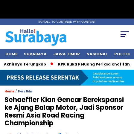
SCROLL TO CONTINUE WITH CONTENT
HOME
SURABAYA
JAWA TIMUR
NASIONAL
POLITIK
khirnya Terungkap
KPK Buka Peluang Periksa Khofifah soal 
/
Home
Pers Rilis
Schaeffler Kian Gencar Berekspansi
ke Ajang Balap Motor, Jadi Sponsor
Resmi Asia Road Racing
Championship