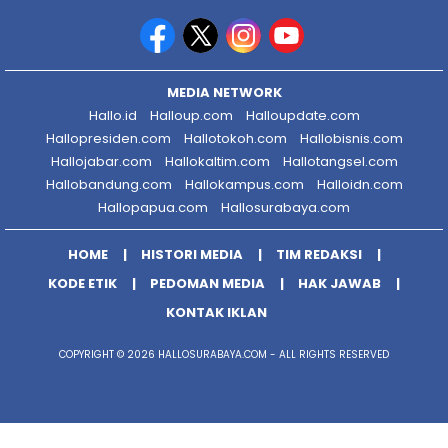
MEDIA NETWORK
Hallo.id
Halloup.com
Halloupdate.com
Hallopresiden.com
Hallotokoh.com
Hallobisnis.com
Hallojabar.com
Hallokaltim.com
Hallotangsel.com
Hallobandung.com
Hallokampus.com
Halloidn.com
Hallopapua.com
Hallosurabaya.com
HOME
HISTORI MEDIA
TIM REDAKSI
KODE ETIK
PEDOMAN MEDIA
HAK JAWAB
KONTAK IKLAN
COPYRIGHT © 2026 HALLOSURABAYA.COM - ALL RIGHTS RESERVED