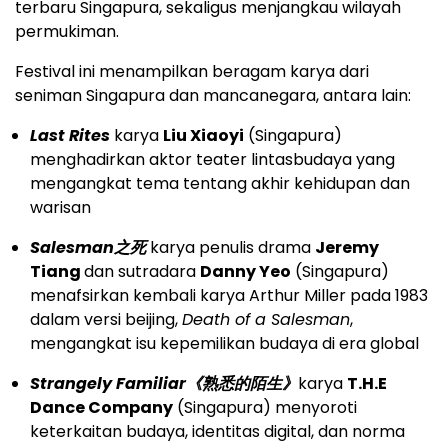
terbaru Singapura, sekaligus menjangkau wilayah
permukiman.
Festival ini menampilkan beragam karya dari
seniman Singapura dan mancanegara, antara lain:
Last Rites
karya
Liu Xiaoyi
(Singapura)
menghadirkan aktor teater lintasbudaya yang
mengangkat tema tentang akhir kehidupan dan
warisan
Salesman
之死
karya penulis drama
Jeremy
Tiang
dan sutradara
Danny Yeo
(Singapura)
menafsirkan kembali karya Arthur Miller pada 1983
dalam versi beijing,
Death of a Salesman
,
mengangkat isu kepemilikan budaya di era global
Strangely Familiar
《熟悉的陌生》
karya
T.H.E
Dance Company
(Singapura) menyoroti
keterkaitan budaya, identitas digital, dan norma