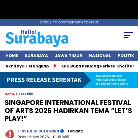
SCROLL TO CONTINUE WITH CONTENT
HOME
SURABAYA
JAWA TIMUR
NASIONAL
POLITIK
 Akhirnya Terungkap
KPK Buka Peluang Periksa Khofifah soa
/
Home
Pers Rilis
SINGAPORE INTERNATIONAL FESTIVAL
OF ARTS 2026 HADIRKAN TEMA “LET’S
PLAY!”
Tim Hallo Surabaya
- Pewarta
Rabu, 6 Mei 2026
- 01:18 WIB