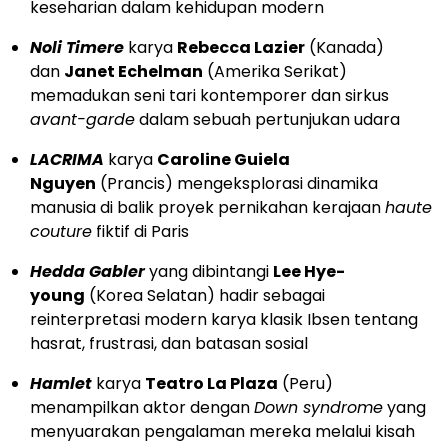
keseharian dalam kehidupan modern
Noli Timere
karya
Rebecca Lazier
(Kanada)
dan
Janet Echelman
(Amerika Serikat)
memadukan seni tari kontemporer dan sirkus
avant-garde
dalam sebuah pertunjukan udara
LACRIMA
karya
Caroline Guiela
Nguyen
(Prancis) mengeksplorasi dinamika
manusia di balik proyek pernikahan kerajaan
haute
couture
fiktif di Paris
Hedda Gabler
yang dibintangi
Lee Hye-
young
(Korea Selatan) hadir sebagai
reinterpretasi modern karya klasik Ibsen tentang
hasrat, frustrasi, dan batasan sosial
Hamlet
karya
Teatro La Plaza
(Peru)
menampilkan aktor dengan
Down syndrome
yang
menyuarakan pengalaman mereka melalui kisah