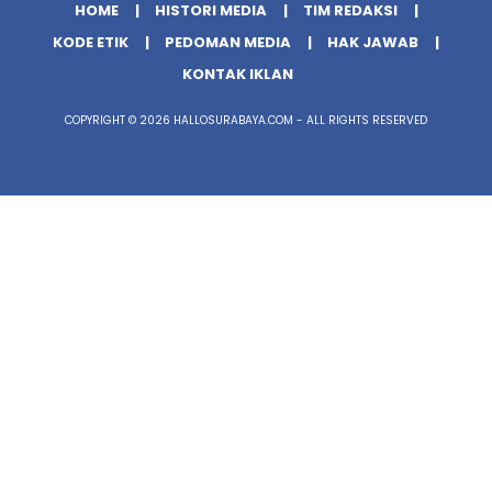
HOME
HISTORI MEDIA
TIM REDAKSI
KODE ETIK
PEDOMAN MEDIA
HAK JAWAB
KONTAK IKLAN
COPYRIGHT © 2026 HALLOSURABAYA.COM - ALL RIGHTS RESERVED