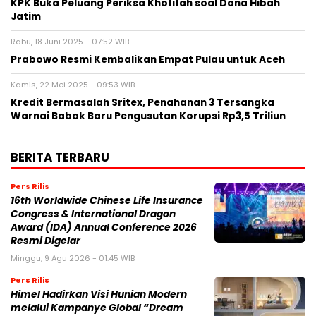
KPK Buka Peluang Periksa Khofifah soal Dana Hibah
Jatim
Rabu, 18 Juni 2025 - 07:52 WIB
Prabowo Resmi Kembalikan Empat Pulau untuk Aceh
Kamis, 22 Mei 2025 - 09:53 WIB
Kredit Bermasalah Sritex, Penahanan 3 Tersangka
Warnai Babak Baru Pengusutan Korupsi Rp3,5 Triliun
BERITA TERBARU
Pers Rilis
16th Worldwide Chinese Life Insurance
Congress & International Dragon
Award (IDA) Annual Conference 2026
Resmi Digelar
Minggu, 9 Agu 2026 - 01:45 WIB
Pers Rilis
Himel Hadirkan Visi Hunian Modern
melalui Kampanye Global “Dream