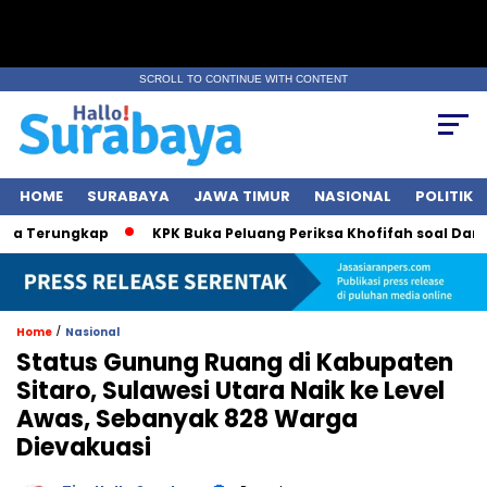
SCROLL TO CONTINUE WITH CONTENT
HOME
SURABAYA
JAWA TIMUR
NASIONAL
POLITIK
erungkap
KPK Buka Peluang Periksa Khofifah soal Dana Hiba
/
Home
Nasional
Status Gunung Ruang di Kabupaten
Sitaro, Sulawesi Utara Naik ke Level
Awas, Sebanyak 828 Warga
Dievakuasi