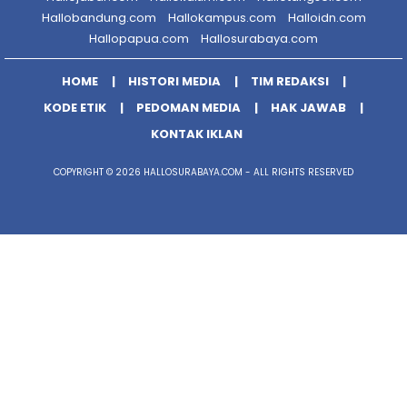
Hallobandung.com
Hallokampus.com
Halloidn.com
Hallopapua.com
Hallosurabaya.com
HOME
HISTORI MEDIA
TIM REDAKSI
KODE ETIK
PEDOMAN MEDIA
HAK JAWAB
KONTAK IKLAN
COPYRIGHT © 2026 HALLOSURABAYA.COM - ALL RIGHTS RESERVED