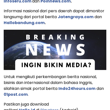
Infoseru.com
dan
Poinnews.com
.
Informasi nasional dari pers daerah dapat dimonitor
langsumg dari portal berita
Jatengraya.com
dan
Hallobandung.com
.
Untuk mengikuti perkembangan berita nasional,
bisinis dan internasional dalam bahasa Inggris,
silahkan simak portal berita
Indo24hours.com
dan
01post.com
.
Pastikan juga download