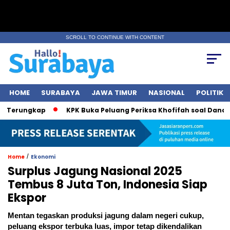
SCROLL TO CONTINUE WITH CONTENT
HOME
SURABAYA
JAWA TIMUR
NASIONAL
POLITIK
rungkap
KPK Buka Peluang Periksa Khofifah soal Dana Hibah 
/
Home
Ekonomi
Surplus Jagung Nasional 2025
Tembus 8 Juta Ton, Indonesia Siap
Ekspor
Mentan tegaskan produksi jagung dalam negeri cukup,
peluang ekspor terbuka luas, impor tetap dikendalikan