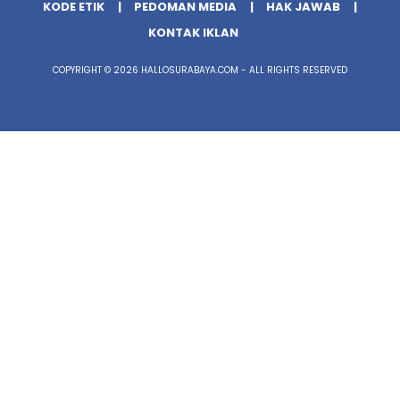
KODE ETIK
PEDOMAN MEDIA
HAK JAWAB
KONTAK IKLAN
COPYRIGHT © 2026 HALLOSURABAYA.COM - ALL RIGHTS RESERVED