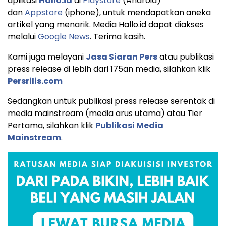
aplikasi
Hallo.id
di
Playstore
(Android)
dan
Appstore
(iphone), untuk mendapatkan aneka
artikel yang menarik. Media Hallo.id dapat diakses
melalui
Google News
. Terima kasih.
Kami juga melayani
Jasa Siaran Pers
atau publikasi
press release di lebih dari 175an media, silahkan klik
Persrilis.com
Sedangkan untuk publikasi press release serentak di
media mainstream (media arus utama) atau Tier
Pertama, silahkan klik
Publikasi Media
Mainstream
.