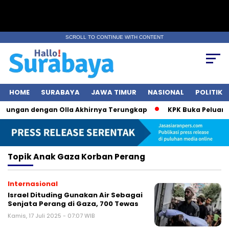
SCROLL TO CONTINUE WITH CONTENT
HOME
SURABAYA
JAWA TIMUR
NASIONAL
POLITIK
ubungan dengan Olla Akhirnya Terungkap
KPK Buka Peluang 
Topik
Anak Gaza Korban Perang
Internasional
Israel Dituding Gunakan Air Sebagai
Senjata Perang di Gaza, 700 Tewas
Kamis, 17 Juli 2025 - 07:07 WIB