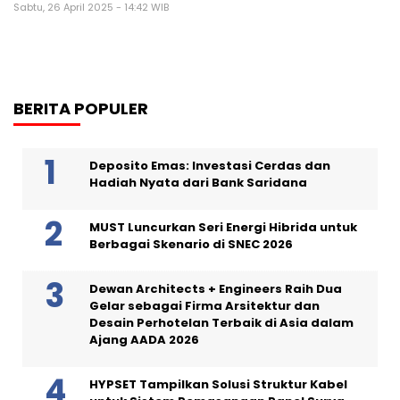
Sabtu, 26 April 2025 - 14:42 WIB
BERITA POPULER
Deposito Emas: Investasi Cerdas dan
Hadiah Nyata dari Bank Saridana
MUST Luncurkan Seri Energi Hibrida untuk
Berbagai Skenario di SNEC 2026
Dewan Architects + Engineers Raih Dua
Gelar sebagai Firma Arsitektur dan
Desain Perhotelan Terbaik di Asia dalam
Ajang AADA 2026
HYPSET Tampilkan Solusi Struktur Kabel