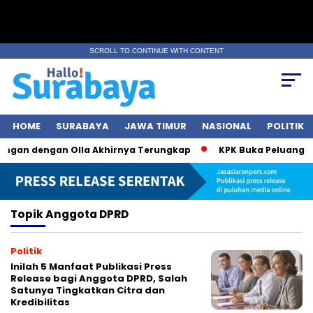
SCROLL TO CONTINUE WITH CONTENT
HOME
SURABAYA
JAWA TIMUR
NASIONAL
POLITIK
ungan dengan Olla Akhirnya Terungkap
KPK Buka Peluang Pe
Topik
Anggota DPRD
Politik
Inilah 5 Manfaat Publikasi Press
Release bagi Anggota DPRD, Salah
Satunya Tingkatkan Citra dan
Kredibilitas