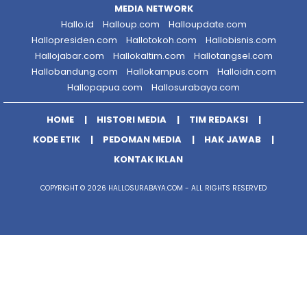
MEDIA NETWORK
Hallo.id
Halloup.com
Halloupdate.com
Hallopresiden.com
Hallotokoh.com
Hallobisnis.com
Hallojabar.com
Hallokaltim.com
Hallotangsel.com
Hallobandung.com
Hallokampus.com
Halloidn.com
Hallopapua.com
Hallosurabaya.com
HOME
HISTORI MEDIA
TIM REDAKSI
KODE ETIK
PEDOMAN MEDIA
HAK JAWAB
KONTAK IKLAN
COPYRIGHT © 2026 HALLOSURABAYA.COM - ALL RIGHTS RESERVED