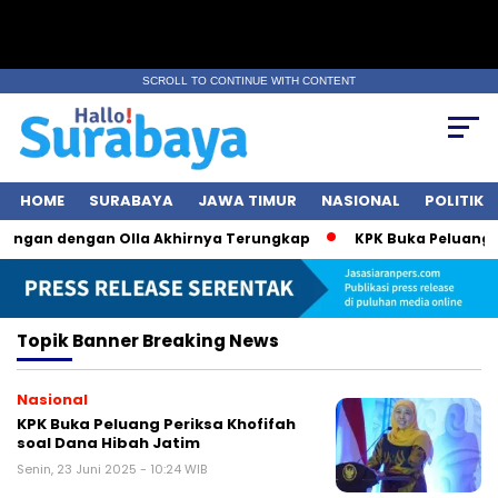
SCROLL TO CONTINUE WITH CONTENT
HOME
SURABAYA
JAWA TIMUR
NASIONAL
POLITIK
bungan dengan Olla Akhirnya Terungkap
KPK Buka Peluang Pe
Topik
Banner Breaking News
Nasional
KPK Buka Peluang Periksa Khofifah
soal Dana Hibah Jatim
Senin, 23 Juni 2025 - 10:24 WIB