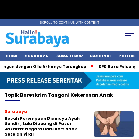
SCROLL TO CONTINUE WITH CONTENT
HOME
SURABAYA
JAWA TIMUR
NASIONAL
POLITIK
bungan dengan Olla Akhirnya Terungkap
KPK Buka Peluang Pe
Topik
Bareskrim Tangani Kekerasan Anak
Surabaya
Bocah Perempuan Dianiaya Ayah
Sendiri, Lalu Dibuang di Pasar
Jakarta: Negara Baru Bertindak
Setelah Viral