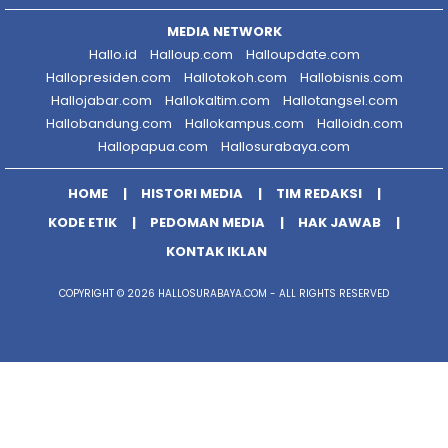
MEDIA NETWORK
Hallo.id
Halloup.com
Halloupdate.com
Hallopresiden.com
Hallotokoh.com
Hallobisnis.com
Hallojabar.com
Hallokaltim.com
Hallotangsel.com
Hallobandung.com
Hallokampus.com
Halloidn.com
Hallopapua.com
Hallosurabaya.com
HOME
HISTORI MEDIA
TIM REDAKSI
KODE ETIK
PEDOMAN MEDIA
HAK JAWAB
KONTAK IKLAN
COPYRIGHT © 2026 HALLOSURABAYA.COM - ALL RIGHTS RESERVED