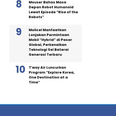
Mouser Bahas Masa
Depan Robot Humanoid
Lewat Episode “Rise of the
Robots”
Molicel Manfaatkan
Lonjakan Permintaan
Mobil “Hybrid” di Pasar
Global, Perkenalkan
Teknologi Sel Baterai
Generasi Terbaru
T’way Air Luncurkan
Program “Explore Korea,
One Destination at a
Time”