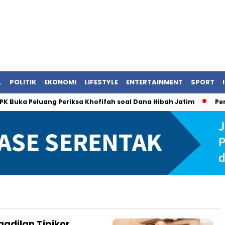
L
POLITIK
EKONOMI
LIFESTYLE
ENTERTAINMENT
SPORT
Buka Peluang Periksa Khofifah soal Dana Hibah Jatim
Persri
gadilan Tipikor