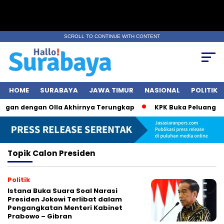
SCROLL TO CONTINUE WITH CONTENT
HOME
SURABAYA
JAWA TIMUR
NASIONAL
POLITIK
ngan dengan Olla Akhirnya Terungkap
KPK Buka Peluang Per
Topik
Calon Presiden
Politik
Istana Buka Suara Soal Narasi
Presiden Jokowi Terlibat dalam
Pengangkatan Menteri Kabinet
Prabowo – Gibran