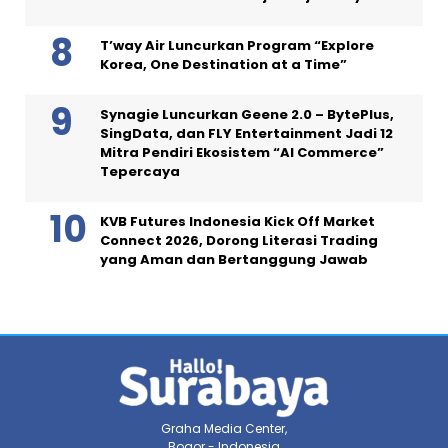
T’way Air Luncurkan Program “Explore
Korea, One Destination at a Time”
Synagie Luncurkan Geene 2.0 – BytePlus,
SingData, dan FLY Entertainment Jadi 12
Mitra Pendiri Ekosistem “AI Commerce”
Tepercaya
KVB Futures Indonesia Kick Off Market
Connect 2026, Dorong Literasi Trading
yang Aman dan Bertanggung Jawab
Graha Media Center,
Bogor - Indonesia