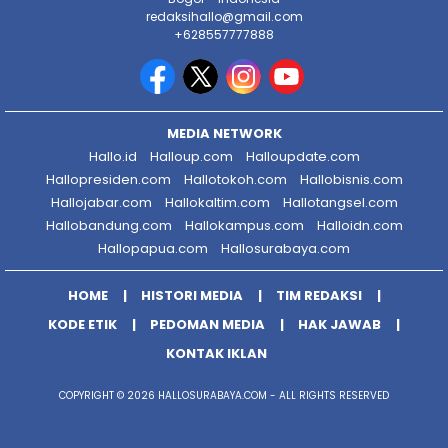
redaksihallo@gmail.com
+628557777888
MEDIA NETWORK
Hallo.id
Halloup.com
Halloupdate.com
Hallopresiden.com
Hallotokoh.com
Hallobisnis.com
Hallojabar.com
Hallokaltim.com
Hallotangsel.com
Hallobandung.com
Hallokampus.com
Halloidn.com
Hallopapua.com
Hallosurabaya.com
HOME
HISTORI MEDIA
TIM REDAKSI
KODE ETIK
PEDOMAN MEDIA
HAK JAWAB
KONTAK IKLAN
COPYRIGHT © 2026 HALLOSURABAYA.COM - ALL RIGHTS RESERVED