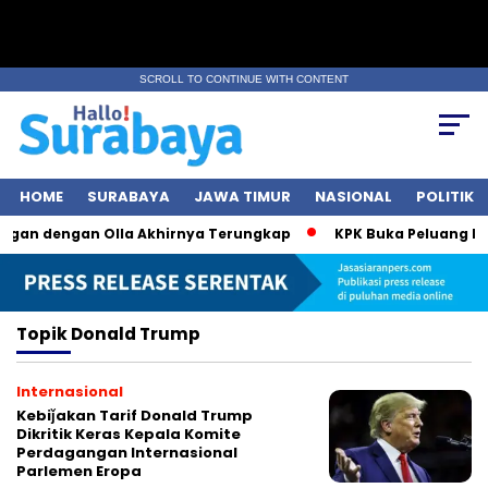
SCROLL TO CONTINUE WITH CONTENT
HOME
SURABAYA
JAWA TIMUR
NASIONAL
POLITIK
ngan dengan Olla Akhirnya Terungkap
KPK Buka Peluang Per
Topik
Donald Trump
Internasional
Kebiǰakan Tarif Donald Trump
Dikritik Keras Kepala Komite
Perdagangan Internasional
Parlemen Eropa