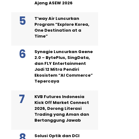
Ajang ASEW 2026
T’way Air Luncurkan
Program “Explore Korea,
One Destination at a
Time”
Synagie Luncurkan Geene
2.0 – BytePlus, SingData,
dan FLY Entertainment
Jadi 12 Mitra Pendiri
Ekosistem “AI Commerce”
Tepercaya
KVB Futures Indonesia
Kick Off Market Connect
2026, Dorong Literasi
Trading yang Aman dan
Bertanggung Jawab
Solusi Optik dan DCI