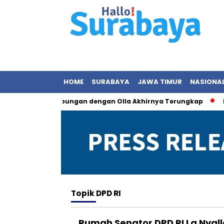
HOME
SURABAYA
JAWA TIMUR
NASIONA
anas, Status Hubungan dengan Olla Akhirnya Terungkap
KPK
Topik
DPD RI
Rumah Senator DPD RI La Nyal